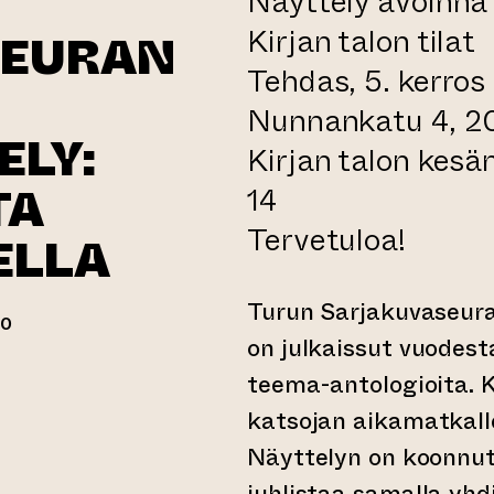
Näyttely avoinna
Kirjan talon tilat
SEURAN
Tehdas, 5. kerros
Nunnankatu 4, 2
ELY:
Kirjan talon kesä
TA
14
Tervetuloa!
ELLA
Turun Sarjakuvaseura
00
on julkaissut vuodest
teema-antologioita. K
erkkopalveluun)
katsojan aikamatkalle
Näyttelyn on koonnut
juhlistaa samalla yhd