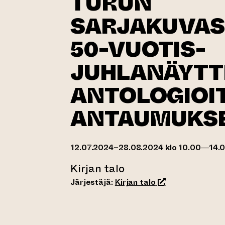
TURUN
SARJAKUVA
50-VUOTIS­
JUHLANÄYTT
ANTOLOGIOI
ANTAUMUKS
12.07.2024–28.08.2024 klo 10.00—14.
Kirjan talo
(siirtyy toiseen v
Järjestäjä:
Kirjan talo