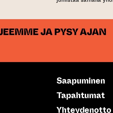
RJEEMME JA PYSY AJAN
Saapuminen
Tapahtumat
Yhteydenotto