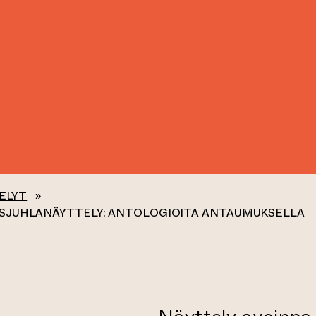
ELYT
»
S­JUHLANÄYTTELY: ANTOLOGIOITA ANTAUMUKSELLA