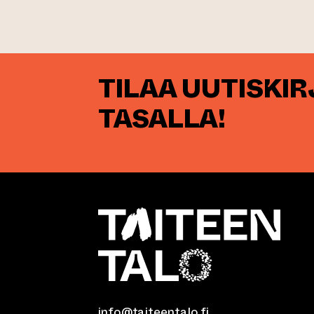
TILAA UUTISKI
TASALLA!
info@taiteentalo.fi