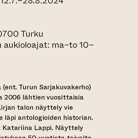
 12.7.–28.8.2024
0700 Turku
n aukioloajat: ma–to 10–
 (ent. Turun Sarjakuvakerho)
a 2006 lähtien vuosittaisia
irjan talon näyttely vie
 läpi antologioiden historian.
 Katariina Lappi. Näyttely
istyksen 50-vuotista taivalta.