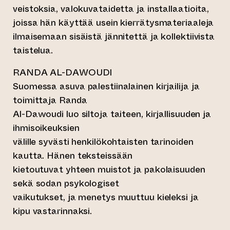
veistoksia, valokuvataidetta ja installaatioita,
joissa hän käyttää usein kierrätysmateriaaleja
ilmaisemaan sisäistä jännitettä ja kollektiivista
taistelua.
RANDA AL-DAWOUDI
Suomessa asuva palestiinalainen kirjailija ja
toimittaja Randa
Al-Dawoudi luo siltoja taiteen, kirjallisuuden ja
ihmisoikeuksien
välille syvästi henkilökohtaisten tarinoiden
kautta. Hänen teksteissään
kietoutuvat yhteen muistot ja pakolaisuuden
sekä sodan psykologiset
vaikutukset, ja menetys muuttuu kieleksi ja
kipu vastarinnaksi.