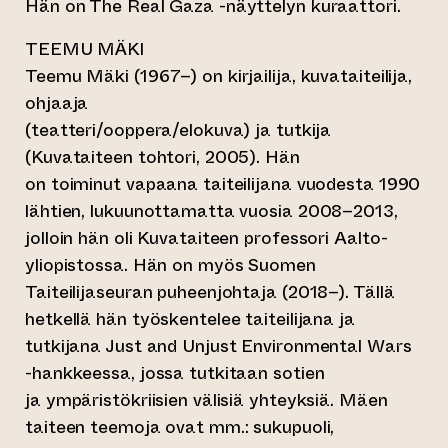
Hän on The Real Gaza -näyttelyn kuraattori.
TEEMU MÄKI
Teemu Mäki (1967–) on kirjailija, kuvataiteilija,
ohjaaja
(teatteri/ooppera/elokuva) ja tutkija
(Kuvataiteen tohtori, 2005). Hän
on toiminut vapaana taiteilijana vuodesta 1990
lähtien, lukuunottamatta vuosia 2008–2013,
jolloin hän oli Kuvataiteen professori Aalto-
yliopistossa. Hän on myös Suomen
Taiteilijaseuran puheenjohtaja (2018–). Tällä
hetkellä hän työskentelee taiteilijana ja
tutkijana Just and Unjust Environmental Wars
-hankkeessa, jossa tutkitaan sotien
ja ympäristökriisien välisiä yhteyksiä. Mäen
taiteen teemoja ovat mm.: sukupuoli,