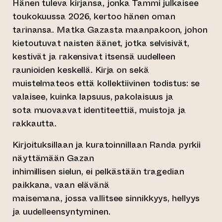
Hänen tuleva kirjansa, jonka Tammi julkaisee
toukokuussa 2026, kertoo hänen oman
tarinansa. Matka Gazasta maanpakoon, johon
kietoutuvat naisten äänet, jotka selvisivät,
kestivät ja rakensivat itsensä uudelleen
raunioiden keskellä. Kirja on sekä
muistelmateos että kollektiivinen todistus: se
valaisee, kuinka lapsuus, pakolaisuus ja
sota muovaavat identiteettiä, muistoja ja
rakkautta.
Kirjoituksillaan ja kuratoinnillaan Randa pyrkii
näyttämään Gazan
inhimillisen sielun, ei pelkästään tragedian
paikkana, vaan elävänä
maisemana, jossa vallitsee sinnikkyys, hellyys
ja uudelleensyntyminen.