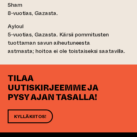
Sham
8-vuotias, Gazasta.
Ayloul
5-vuotias, Gazasta. Kärsii pommitusten
tuottaman savun aiheutuneesta
astmasta; hoitoa ei ole toistaiseksi saatavilla.
TILAA
UUTISKIRJEEMME JA
PYSY AJAN TASALLA!
KYLLÄ KIITOS!