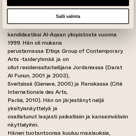
SOHAIL SALEM
Salli valinta
Sohail Salem syntyi Gazassa vuonna 1974 ja
valmistui taiteen
kandidaatiksi Al-Aqsan yliopistosta vuonna
1999. Hän oli mukana
perustamassa Eltiqa Group of Contemporary
Arts -taideryhmää ja on
ollut residenssitaiteilijana Jordaniassa (Darat
Al Funun, 2001 ja 2003),
Sveitsissä (Geneve, 2005) ja Ranskassa (Cité
Internationale des Arts,
Pariisi, 2010). Hän on järjestänyt neljä
yksityisnäyttelyä ja
osallistunut laajasti paikallisiin ja kansainvälisiin
näyttelyihin.
Hänen tuotantoonsa kuuluu maalauksia,