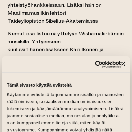
yhteistyöhankkeissaan. Lisäksi hän on
Maailmamusiikin lehtori
Taideyliopiston Sibelius-Akatemiassa.
Nemat osallistuu näyttelyyn Wishamalii-bändin
musiikilla. Yhtyeeseen
kuuluvat hänen lisäkseen Kari Ikonen ja
Abdissa Assefa.
(si
RAED ISSA
Raed Issa on vuonna 1975 Al-Bureijin
pakolaisleirillä syntynyt
Tämä sivusto käyttää evästeitä
palestiinalainen nykytaiteilija ja Eltiqa Group of
Käytämme evästeitä tarjoamamme sisällön ja mainosten
Contemporary Arts
räätälöimiseen, sosiaalisen median ominaisuuksien
tukemiseen ja kävijämäärämme analysoimiseen. Lisäksi
-taideryhmän perustajajäsen. Hän on
jaamme sosiaalisen median, mainosalan ja analytiikka-
suorittanut tietotekniikan tutkinnon Al-Aqsan
alan kumppaneillemme tietoja siitä, miten käytät
yliopistossa ja ollut Cité Internationale des
sivustoamme. Kumppanimme voivat yhdistää näitä