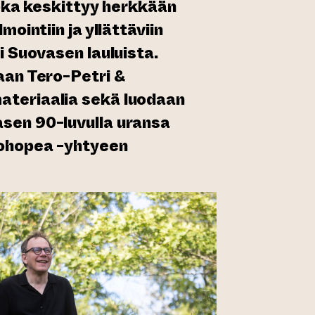
joka keskittyy herkkään
mointiin ja yllättäviin
i Suovasen lauluista.
aan Tero-Petri &
teriaalia sekä luodaan
sen 90-luvulla uransa
lohopea -yhtyeen