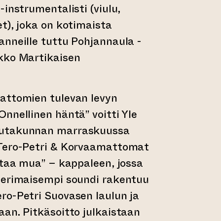
-instrumentalisti (viulu,
t), joka on kotimaista
nneille tuttu Pohjannaula -
kko Martikaisen
attomien tulevan levyn
nnellinen häntä” voitti Yle
autakunnan marraskuussa
Tero-Petri & Korvaamattomat
ttaa mua” – kappaleen, jossa
terimaisempi soundi rakentuu
ro-Petri Suovasen laulun ja
an. Pitkäsoitto julkaistaan