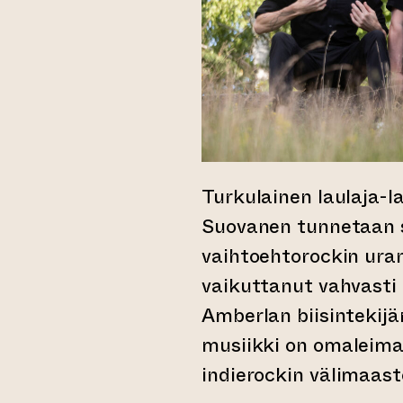
Turkulainen laulaja-l
Suovanen tunnetaan 
vaihtoehtorockin uran
vaikuttanut vahvast
Amberlan biisintekijä
musiikki on omaleimai
indierockin välimaast