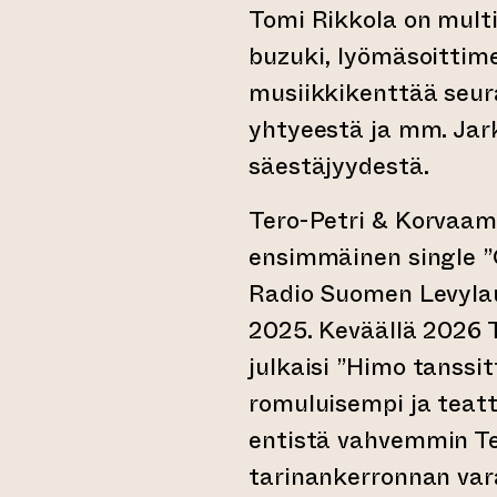
Tomi Rikkola on multi
buzuki, lyömäsoittime
musiikkikenttää seura
yhtyeestä ja mm. Jar
säestäjyydestä.
Tero-Petri & Korvaam
ensimmäinen single ”O
Radio Suomen Levyl
2025. Keväällä 2026 
julkaisi ”Himo tanssi
romuluisempi ja teat
entistä vahvemmin Te
tarinankerronnan vara