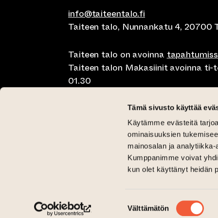
info@taiteentalo.fi
Taiteen talo, Nunnankatu 4, 20700 
Taiteen talo on avoinna
tapahtumis
Taiteen talon Makasiinit avoinna ti-to
01.30
Café Elephanten su-ma klo 10-20, ti-t
Tämä sivusto käyttää eväs
01.30
Käytämme evästeitä tarjoa
Pegasus Taiteen talo ma-pe lounas kl
ominaisuuksien tukemisee
11-15 ja brunssi su klo 11-15
mainosalan ja analytiikka-
Kumppanimme voivat yhdistää 
Kriittinen Galleria ti-su 12-18
kun olet käyttänyt heidän 
Galleria Aski ti-pe 12-18 ja la-su 12-1
(siirtyy toiseen verkkopalveluun)
(siirtyy toiseen verkkopalveluun)
Taiteen talo Facebookissa
Taiteen talo Instagramissa
Suostumuksen
Välttämätön
valinta
(siirtyy toiseen verkkopalveluun)