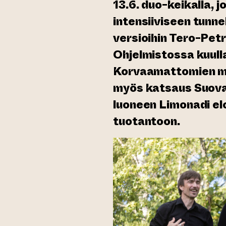
13.6. duo-keikalla, 
intensiiviseen tunnel
versioihin Tero-Petr
Ohjelmistossa kuull
Korvaamattomien ma
kopalveluun)
myös katsaus Suova
luoneen Limonadi e
tuotantoon.