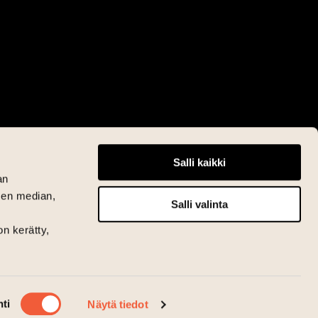
Salli kaikki
an
sen median,
Salli valinta
on kerätty,
ti
Näytä tiedot