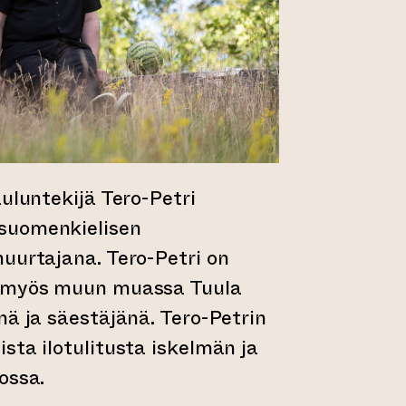
auluntekijä Tero-Petri
suomenkielisen
uurtajana. Tero-Petri on
i myös muun muassa Tuula
nä ja säestäjänä. Tero-Petrin
sta ilotulitusta iskelmän ja
ossa.