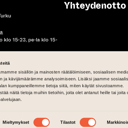
Yhteydenotto
Turku
sa
 klo 15-23, pe-la klo 15-
o klo 10-23, pe-la klo 10-
teitä
mamme sisällön ja mainosten räätälöimiseen, sosiaalisen medi
o 10.30-15, la lounas klo
n ja kävijämäärämme analysoimiseen. Lisäksi jaamme sosiaali
alan kumppaneillemme tietoja siitä, miten käytät sivustoamme.
näitä tietoja muihin tietoihin, joita olet antanut heille tai joita 
palvelujaan.
6
Mieltymykset
Tilastot
Markkinoin