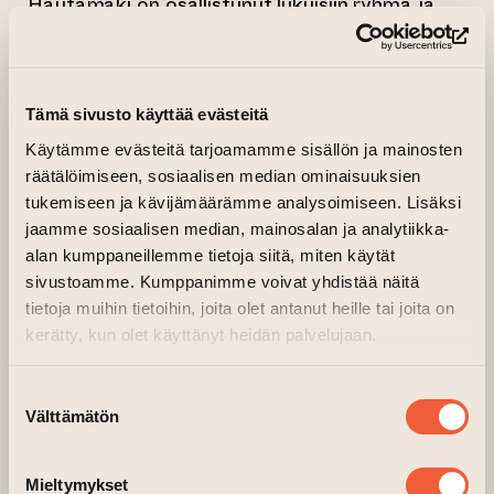
Hautamäki on osallistunut lukuisiin ryhmä ja
yhteisnäyttelyihin sekä toteuttanut
(si
yksityisnäyttelyt muun muassa Galleria
Joellassa, Poriginalissa ja Pispalan nykytaiteen
Tämä sivusto käyttää evästeitä
keskuksessa Hirvitalolla.
Hautamäen maalauksissa erilaisten
Käytämme evästeitä tarjoamamme sisällön ja mainosten
räätälöimiseen, sosiaalisen median ominaisuuksien
kirjainyhdistelmien välittämät merkitykset
tukemiseen ja kävijämäärämme analysoimiseen. Lisäksi
luovat teosten välistä vuoropuhelua. Lyhenteet
jaamme sosiaalisen median, mainosalan ja analytiikka-
tuovat esiin yhteiskunnallisia ja ympäristön
alan kumppaneillemme tietoja siitä, miten käytät
tilaan liittyviä huolenaiheita sekä
sivustoamme. Kumppanimme voivat yhdistää näitä
suuryritysten aiheuttamia globaaleja
tietoja muihin tietoihin, joita olet antanut heille tai joita on
luonnonuhkia.
kerätty, kun olet käyttänyt heidän palvelujaan.
Viesteissä hyödynnetään myös ikonisiksi
Suostumuksen
muodostuneita kehotuksia tai merkkejä
Välttämätön
valinta
markkinoinnin maailmasta. Toisaalta
maalaukset kertovat myös taiteilijan
Mieltymykset