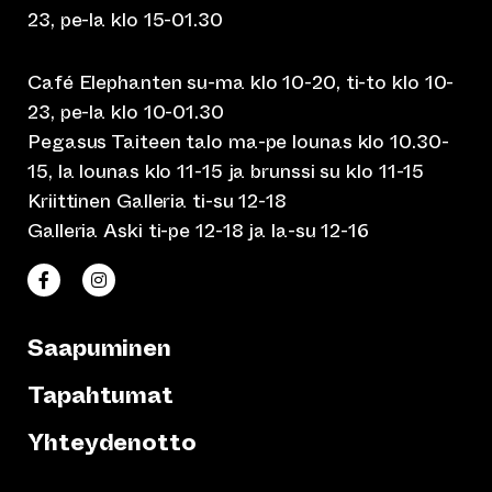
23, pe-la klo 15-01.30
Café Elephanten su-ma klo 10-20, ti-to klo 10-
23, pe-la klo 10-01.30
Pegasus Taiteen talo ma-pe lounas klo 10.30-
15, la lounas klo 11-15 ja brunssi su klo 11-15
Kriittinen Galleria ti-su 12-18
Galleria Aski ti-pe 12-18 ja la-su 12-16
(siirtyy toiseen verkkopalveluun)
(siirtyy toiseen verkkopalveluun)
Taiteen talo Facebookissa
Taiteen talo Instagramissa
Saapuminen
Tapahtumat
Yhteydenotto