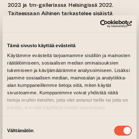
2023 ja tm-galleriassa Helsingissä 2022.
Taiteessaan Aihinen tarkastelee sisäistä
kokemusmaailmaansa ja jäsentää siten
(si
olemassaoloaan. Hän pyrkii tunnistamaan
mielessä ja kehossa olevia tunteita sekä niiden
Tämä sivusto käyttää evästeitä
lähtökohtia ja tuomaan ne maalauksiinsa.
Ajatuksia taustalla ovat kiinnostus mm. mielen
Käytämme evästeitä tarjoamamme sisällön ja mainosten
ja kehon suhteeseen sekä mielen sisällä olevat
räätälöimiseen, sosiaalisen median ominaisuuksien
tukemiseen ja kävijämäärämme analysoimiseen. Lisäksi
ristiriidat. Aihemaailmaan on tarttunut jotain
jaamme sosiaalisen median, mainosalan ja analytiikka-
menneisyydestä, jotain nykyisyydestä ja jotain
alan kumppaneillemme tietoja siitä, miten käytät
tulevasta. On kyse antautumisesta,
sivustoamme. Kumppanimme voivat yhdistää näitä
luopumisesta ja toisaalta vastaanottamisesta.
tietoja muihin tietoihin, joita olet antanut heille tai joita on
kerätty, kun olet käyttänyt heidän palvelujaan.
Näyttelyssä olevassa teoksessa (Fears and
Wants) monokromaattinen öljyvärikenttä
Suostumuksen
peittää pohjat kauttaaltaan ja tuntuu sulkevan
Välttämätön
valinta
alleen jotain, joka ei ole ehkä vielä valmis