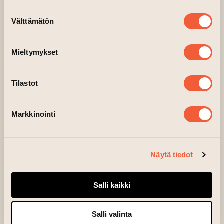
Suostumuksen
Välttämätön
valinta
Mieltymykset
Tilastot
Markkinointi
Näytä tiedot
Salli kaikki
Meridiana Leka
Salli valinta
Hold your horses, 2024, sekatekniikka paperille, 78