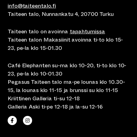
info@taiteentalo.fi
Taiteen talo, Nunnankatu 4, 20700 Turku
Taiteen talo on avoinna
tapahtumissa
Taiteen talon Makasiinit avoinna ti-to klo 15-
23, pe-la klo 15-01.30
Café Elephanten su-ma klo 10-20, ti-to klo 10-
23, pe-la klo 10-01.30
Pegasus Taiteen talo ma-pe lounas klo 10.30-
15, la lounas klo 11-15 ja brunssi su klo 11-15
Kriittinen Galleria ti-su 12-18
Galleria Aski ti-pe 12-18 ja la-su 12-16
(siirtyy toiseen verkkopalveluun)
(siirtyy toiseen verkkopalveluun)
Taiteen talo Facebookissa
Taiteen talo Instagramissa