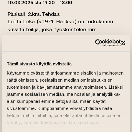
10.08.2025 klo 14.30—18.00
Pääsali, 2.krs. Tehdas
Lotta Leka (s.1971, Halikko) on turkulainen
kuvataiteilija, joka työskentelee mm.
taidegrafiikan, sekatekniikan ja veistotaiteen
keinoin. Hän työskentelee usein omakohtaisten
(si
aiheiden parissa. Omien näyttelyiden lisäksi
Leka tekee mm. taiteen hyvinvointityötä. Leka
Tämä sivusto käyttää evästeitä
on valmistunut Kankaanpään Taidekoulusta
Käytämme evästeitä tarjoamamme sisällön ja mainosten
(YAMK) 2021 ja Turun Taideakatemiasta
räätälöimiseen, sosiaalisen median ominaisuuksien
(AMK) 2015.
tukemiseen ja kävijämäärämme analysoimiseen. Lisäksi
jaamme sosiaalisen median, mainosalan ja analytiikka-
https://kuvataiteilijamatrikkeli.fi/taiteilija/lotta-
alan kumppaneillemme tietoja siitä, miten käytät
(siirtyy toiseen verkkopalveluun)
leka
sivustoamme. Kumppanimme voivat yhdistää näitä
tietoja muihin tietoihin, joita olet antanut heille tai joita on
kerätty, kun olet käyttänyt heidän palvelujaan.