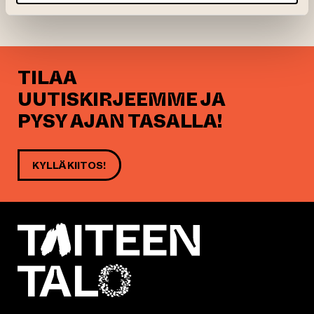
cm x 106 cm
TILAA
UUTISKIRJEEMME JA
PYSY AJAN TASALLA!
KYLLÄ KIITOS!