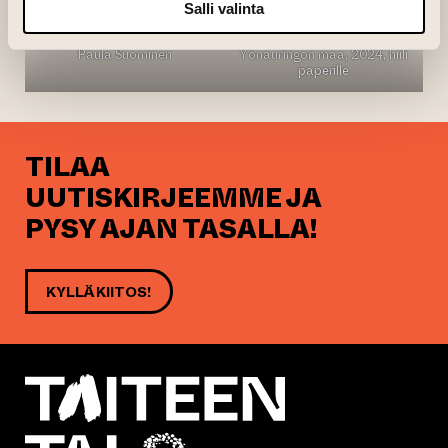
Salli valinta
Paula Suominen
Yönauringon maa, 2024, hiili
paperille
TILAA
UUTISKIRJEEMME JA
PYSY AJAN TASALLA!
KYLLÄ KIITOS!