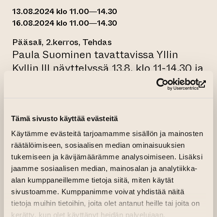
13.08.2024 klo 11.00—14.30
16.08.2024 klo 11.00—14.30
Pääsali, 2.kerros, Tehdas
Paula Suominen tavattavissa Yllin
Kyllin III näyttelyssä 13.8. klo 11-14.30 ja
16.8. klo 11-14.30.
(si
Paula Suominen käsittelee suurikokoisissa
Tämä sivusto käyttää evästeitä
piirustuksissaan ihmisen iki-aikaisia
Käytämme evästeitä tarjoamamme sisällön ja mainosten
yhteyksiä luontoon ja mytologiaan, lajien
räätälöimiseen, sosiaalisen median ominaisuuksien
välistä tasa-arvoa sekä haavoittumisen ja
tukemiseen ja kävijämäärämme analysoimiseen. Lisäksi
eheytymisen teemoja. Piirtäminen on
jaamme sosiaalisen median, mainosalan ja analytiikka-
moniaistinen kokemus; se vie tekijänsä
alan kumppaneillemme tietoja siitä, miten käytät
välittömään kokemukseen katsomalla,
sivustoamme. Kumppanimme voivat yhdistää näitä
liikkumalla, tuntemalla ja näkemällä.
tietoja muihin tietoihin, joita olet antanut heille tai joita on
Suomisen työskentelyssä korostuu hiili
kerätty, kun olet käyttänyt heidän palvelujaan.