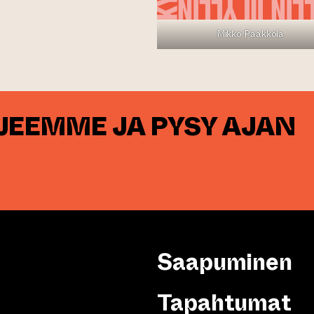
Mikko Paakkola
RJEEMME JA PYSY AJAN
Saapuminen
Tapahtumat