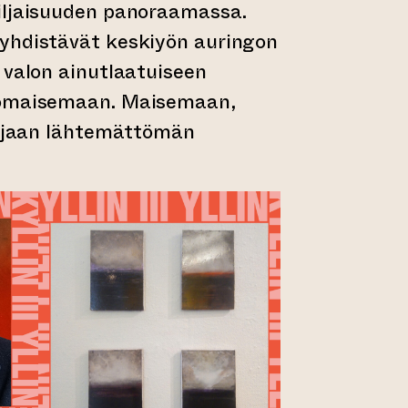
iljaisuuden panoraamassa.
yhdistävät keskiyön auringon
 valon ainutlaatuiseen
komaisemaan. Maisemaan,
ilijaan lähtemättömän