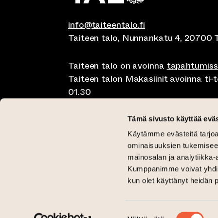
info@taiteentalo.fi
Taiteen talo, Nunnankatu 4, 20700 
Taiteen talo on avoinna
tapahtumis
Taiteen talon Makasiinit avoinna ti-to
01.30
Café Elephanten su-ma klo 10-20, ti-t
Tämä sivusto käyttää eväs
01.30
Käytämme evästeitä tarjoa
Pegasus Taiteen talo ma-pe lounas kl
ominaisuuksien tukemisee
11-15 ja brunssi su klo 11-15
mainosalan ja analytiikka-
Kumppanimme voivat yhdistää 
Kriittinen Galleria ti-su 12-18
kun olet käyttänyt heidän 
Galleria Aski ti-pe 12-18 ja la-su 12-1
(siirtyy toiseen verkkopalveluun)
(siirtyy toiseen verkkopalveluun)
Taiteen talo Facebookissa
Taiteen talo Instagramissa
Suostumuksen