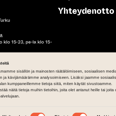
Yhteydenotto
Turku
sa
 klo 15-23, pe-la klo 15-
o klo 10-23, pe-la klo 10-
teitä
mamme sisällön ja mainosten räätälöimiseen, sosiaalisen medi
o 10.30-15, la lounas klo
n ja kävijämäärämme analysoimiseen. Lisäksi jaamme sosiaali
alan kumppaneillemme tietoja siitä, miten käytät sivustoamme.
näitä tietoja muihin tietoihin, joita olet antanut heille tai joita 
palvelujaan.
6