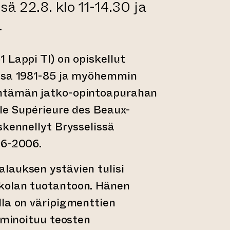
ssä 22.8. klo 11-14.30 ja
.
 Lappi Tl) on opiskellut
ssa 1981-85 ja myöhemmin
ntämän jatko-opintoapurahan
ale Supérieure des Beaux-
skennellyt Brysselissä
96-2006.
lauksen ystävien tulisi
kolan tuotantoon. Hänen
lla on väripigmenttien
ulminoituu teosten