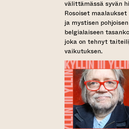
välittämässä syvän h
Rosoiset maalaukset 
ja mystisen pohjoisen
belgialaiseen tasan
joka on tehnyt taite
vaikutuksen.