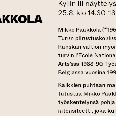
Kyllin III näyttely
25.8. klo 14.30-18
AAKKOLA
Mikko Paakkola (*1961
Turun piirustuskoulu
Ranskan valtion myö
turvin l’Ecole Nation
Arts’ssa 1988-90. Työ
Belgiassa vuosina 19
Kaikkien puhtaan maa
tutustua Mikko Paak
työskentelynsä pohja
intensiteetti, joka k