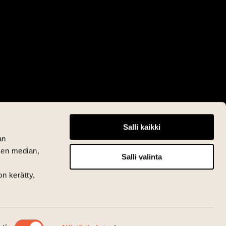
Salli kaikki
an
sen median,
Salli valinta
on kerätty,