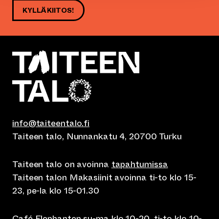
KYLLÄ KIITOS!
info@taiteentalo.fi
Taiteen talo, Nunnankatu 4, 20700 Turku
Taiteen talo on avoinna
tapahtumissa
Taiteen talon Makasiinit avoinna ti-to klo 15-
23, pe-la klo 15-01.30
Café Elephanten su-ma klo 10-20, ti-to klo 10-