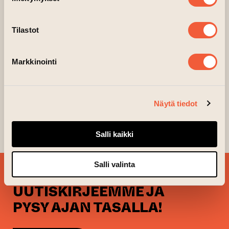
Tilastot
Markkinointi
Näytä tiedot
Jouna Karsi
Myytävänä, 2015,
sekatekniikkaveistos
Salli kaikki
Salli valinta
TILAA
UUTISKIRJEEMME JA
PYSY AJAN TASALLA!