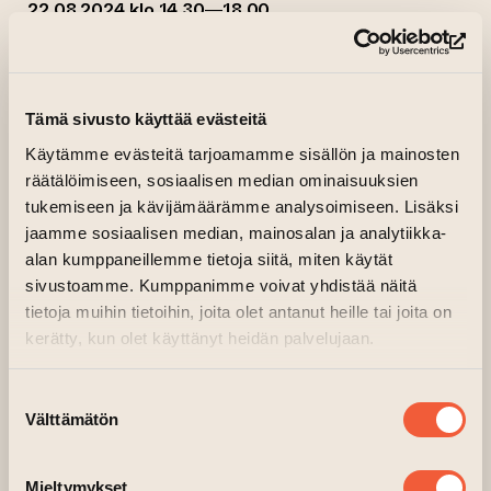
22.08.2024 klo 14.30—18.00
Pääsali, 2.kerros, Tehdas
(si
Jouna Karsi tavattavissa Yllin kyllin III
näyttelyssä 11.8. klo 11-15 ja 22.8. klo
Tämä sivusto käyttää evästeitä
14.30-18.
Käytämme evästeitä tarjoamamme sisällön ja mainosten
räätälöimiseen, sosiaalisen median ominaisuuksien
“Teokseni ovat kuin hyvin pitkällä
tukemiseen ja kävijämäärämme analysoimiseen. Lisäksi
valotusajalla otettuja kolmiulotteisia
jaamme sosiaalisen median, mainosalan ja analytiikka-
alan kumppaneillemme tietoja siitä, miten käytät
valokuvia, tai ne ovat kuin silmänräpäyksen
sivustoamme. Kumppanimme voivat yhdistää näitä
pituinen hetki kiven aika perspektiivistä.
tietoja muihin tietoihin, joita olet antanut heille tai joita on
Liikkuvat asiat eivät tallennu kuviini ja näin
kerätty, kun olet käyttänyt heidän palvelujaan.
ollen autius ja tyhjyys nousevat olennaiseksi
osaksi ilmaisuani. Pyrin luomaan tunnelmaa
Suostumuksen
jossa seisomme todellisuutemme
Välttämätön
valinta
ulkopuolella ja katsomme sisään toiseen
todellisuuteen.”
Mieltymykset