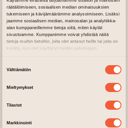
Käytämme evästeitä tarjoamamme sisällön ja mainosten
personal boundaries and their vulnerability, the
räätälöimiseen, sosiaalisen median ominaisuuksien
fragility of the human personality, and the
tukemiseen ja kävijämäärämme analysoimiseen. Lisäksi
possibilities for interacting with the outside
jaamme sosiaalisen median, mainosalan ja analytiikka-
world.
alan kumppaneillemme tietoja siitä, miten käytät
sivustoamme. Kumppanimme voivat yhdistää näitä
tietoja muihin tietoihin, joita olet antanut heille tai joita on
kerätty, kun olet käyttänyt heidän palvelujaan.
Suostumuksen
Välttämätön
valinta
Mieltymykset
Nickita Tsoy
Tilastot
Nickita Tsoy was born in 1991in Kyiv city in
Markkinointi
Ukraine. He finished two art schools, national