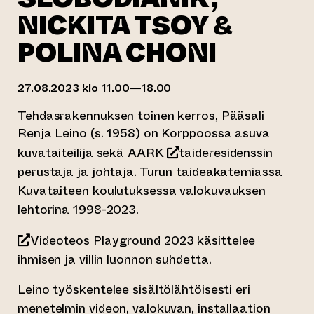
NICKITA TSOY &
POLINA CHONI
27.08.2023 klo 11.00—18.00
Tehdasrakennuksen toinen kerros, Pääsali
Renja Leino (s. 1958) on Korppoossa asuva
(siirtyy toiseen verkkopa
kuvataiteilija sekä
AARK
taideresidenssin
perustaja ja johtaja. Turun taideakatemiassa
Kuvataiteen koulutuksessa valokuvauksen
lehtorina 1998-2023.
Videoteos Playground 2023 käsittelee
ihmisen ja villin luonnon suhdetta.
Leino työskentelee sisältölähtöisesti eri
menetelmin videon, valokuvan, installaation