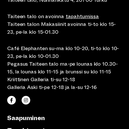
Taiteen talo, Nunnankatu 4, 20700 Turku
Taiteen talo on avoinna
tapahtumissa
Taiteen talon Makasiinit avoinna ti-to klo 15-
23, pe-la klo 15-01.30
Café Elephanten su-ma klo 10-20, ti-to klo 10-
23, pe-la klo 10-01.30
Pegasus Taiteen talo ma-pe lounas klo 10.30-
15, la lounas klo 11-15 ja brunssi su klo 11-15
Kriittinen Galleria ti-su 12-18
Galleria Aski ti-pe 12-18 ja la-su 12-16
(siirtyy toiseen verkkopalveluun)
(siirtyy toiseen verkkopalveluun)
Taiteen talo Facebookissa
Taiteen talo Instagramissa
Saapuminen