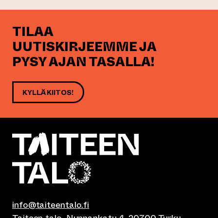
TILAA
UUTISKIRJEEMME JA
PYSY AJAN TASALLA!
KYLLÄ KIITOS!
info@taiteentalo.fi