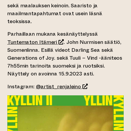
sekä maalauksen keinoin. Saaristo ja
maailmantapahtumat ovat usein läsnä
teoksissa.
Parhaillaan mukana kesänäyttelyssä
(siirtyy toiseen verkkopalveluu
Tuntematon Itämeri
. John Nurmisen säätiö,
Suomenlinna. Esillä videot Darling Sea sekä
Generations of Joy. sekä Tuuli – Vind -ääniteos
7h55min tarinoita suomeksi ja ruotsiksi.
Näyttely on avoinna 15.9.2023 asti.
(siirtyy toiseen verk
Instagram:
@artist_renjaleino