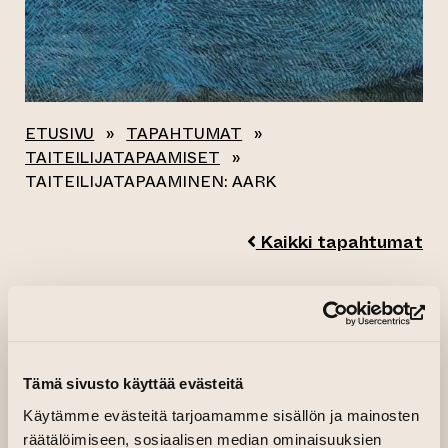
ETUSIVU
»
TAPAHTUMAT
»
TAITEILIJATAPAAMISET
»
TAITEILIJATAPAAMINEN: AARK
Kaikki tapahtumat
TAITEILIJATAPAAMI
(si
NEN: AARK
Tämä sivusto käyttää evästeitä
11.10.2025 klo 15.00—17.00
Käytämme evästeitä tarjoamamme sisällön ja mainosten
Galleria Aski, 1.kerros, Konttori (F)
räätälöimiseen, sosiaalisen median ominaisuuksien