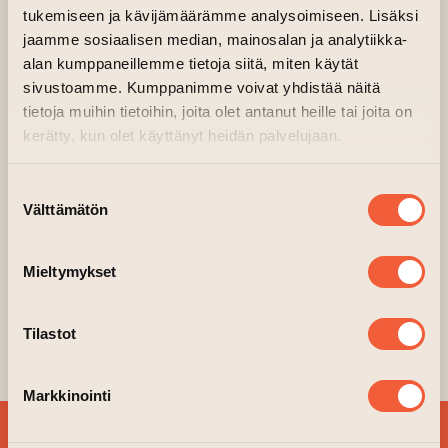
(siirtyy toiseen verkkopalveluu
Järjestäjä:
Galleria Aski
tukemiseen ja kävijämäärämme analysoimiseen. Lisäksi
jaamme sosiaalisen median, mainosalan ja analytiikka-
Korppoon saarella toimiva kansainvälinen
alan kumppaneillemme tietoja siitä, miten käytät
AARK-taiteilijaresidenssi täyttää 10 vuotta ja
sivustoamme. Kumppanimme voivat yhdistää näitä
juhlistaa merkkivuottaan
AARK 10 Dialog
-
tietoja muihin tietoihin, joita olet antanut heille tai joita on
näyttelyllä ja esittää otteita residenssissä
kerätty, kun olet käyttänyt heidän palvelujaan.
työskennelleiden taiteilijoiden tuotannosta ja
ajatuksista.
Suostumuksen
Välttämätön
valinta
Näyttely on esillä
Galleria
Askissa
10.-26.10.2025. Näyttelyn yhteydessä
Mieltymykset
järjestetään taiteilijatapaaminen lauantaina
11.10. klo 15 ja keskustelutilaisuus klo 16 alkaen,
Tilastot
moderaattorina taiteilija Anneli Holmström.
Markkinointi
TILAA