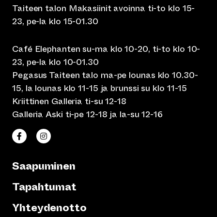
Taiteen talon Makasiinit avoinna ti-to klo 15-
23, pe-la klo 15-01.30
Café Elephanten su-ma klo 10-20, ti-to klo 10-
23, pe-la klo 10-01.30
Pegasus Taiteen talo ma-pe lounas klo 10.30-
15, la lounas klo 11-15 ja brunssi su klo 11-15
Kriittinen Galleria ti-su 12-18
Galleria Aski ti-pe 12-18 ja la-su 12-16
(siirtyy toiseen verkkopalveluun)
(siirtyy toiseen verkkopalveluun)
Taiteen talo Facebookissa
Taiteen talo Instagramissa
Saapuminen
Tapahtumat
Yhteydenotto