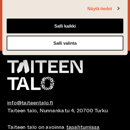
UUTISKIRJEEMME JA
Näytä tiedot
PYSY AJAN TASALLA!
Salli kaikki
KYLLÄ KIITOS!
Salli valinta
info@taiteentalo.fi
Taiteen talo, Nunnankatu 4, 20700 Turku
Taiteen talo on avoinna
tapahtumissa