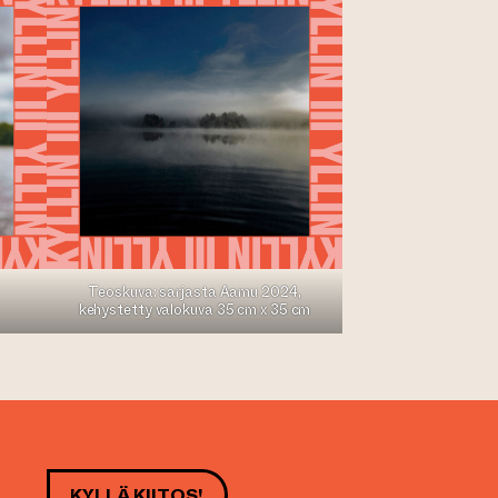
Teoskuva: sarjasta Aamu 2024,
kehystetty valokuva 35 cm x 35 cm
KYLLÄ KIITOS!