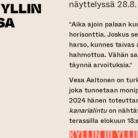
näyttelyssä 28.8. 
YLLIN
ESA
“Aika ajoin palaan 
horisonttia. Joskus s
harso, kunnes taivas
hahmottua. Vähän sa
täynnä arvoituksia.“
Vesa Aaltonen on turk
joka tunnetaan monipu
2024 hänen toteutta
kanarialintu
on nähtä
terassilla elokuun 18: