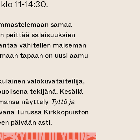
klo 11-14:30.
kummastelemaan samaa
en peittää salaisuuksien
 antaa vähitellen maiseman
maan tapaan on uusi aamu
ulainen valokuvataiteilija,
olisena tekijänä. Kesällä
mansa näyttely
Tyttö ja
vänä Turussa Kirkkopuiston
een päivään asti.