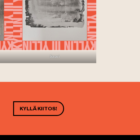
Saari
KYLLÄ KIITOS!