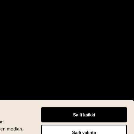
Salli kaikki
an
sen median,
Salli valinta