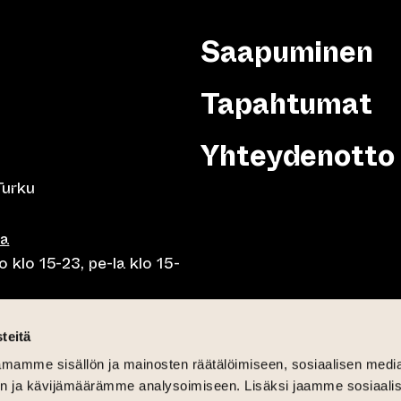
Saapuminen
Tapahtumat
Yhteydenotto
Turku
sa
 klo 15-23, pe-la klo 15-
o klo 10-23, pe-la klo 10-
teitä
mamme sisällön ja mainosten räätälöimiseen, sosiaalisen medi
o 10.30-15, la lounas klo
n ja kävijämäärämme analysoimiseen. Lisäksi jaamme sosiaali