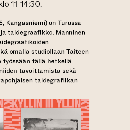
klo 11-14:30.
6, Kangasniemi) on Turussa
a ja taidegraafikko. Manninen
aidegraafikoiden
kä omalla studiollaan Taiteen
e työssään tällä hetkellä
niiden tavoittamista sekä
apohjaisen taidegrafiikan