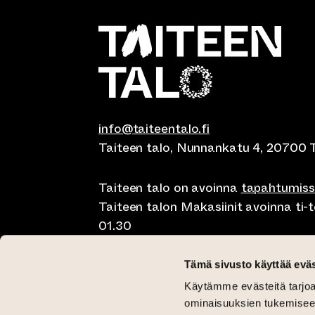
info@taiteentalo.fi
Taiteen talo, Nunnankatu 4, 20700 
Taiteen talo on avoinna
tapahtumis
Taiteen talon Makasiinit avoinna ti-to
01.30
Café Elephanten su-ma klo 10-20, ti-t
Tämä sivusto käyttää eväs
01.30
Käytämme evästeitä tarjoa
Pegasus Taiteen talo ma-pe lounas kl
ominaisuuksien tukemisee