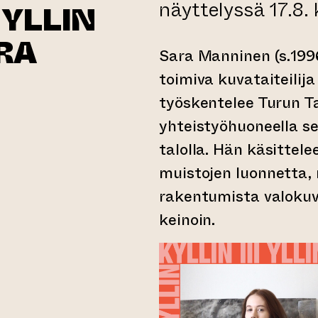
näyttelyssä 17.8. 
YLLIN
ARA
Sara Manninen (s.199
toimiva kuvataiteilij
työskentelee Turun T
yhteistyöhuoneella se
talolla. Hän käsittele
muistojen luonnetta, 
rakentumista valokuv
keinoin.