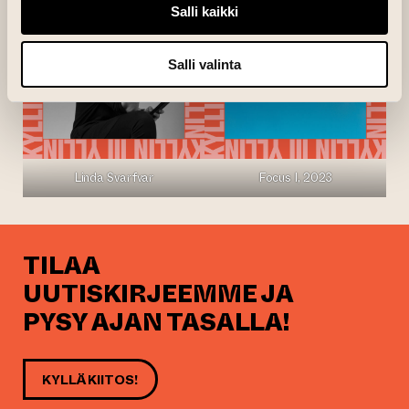
Salli kaikki
Salli valinta
Linda Svarfvar
Focus I, 2023
TILAA
UUTISKIRJEEMME JA
PYSY AJAN TASALLA!
KYLLÄ KIITOS!