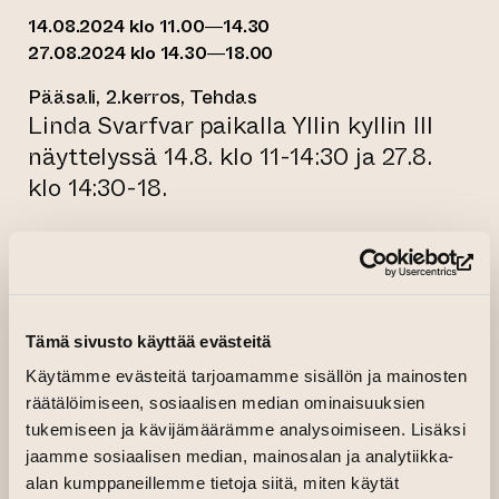
14.08.2024 klo 11.00—14.30
27.08.2024 klo 14.30—18.00
Pääsali, 2.kerros, Tehdas
Linda Svarfvar paikalla Yllin kyllin III
näyttelyssä 14.8. klo 11-14:30 ja 27.8.
klo 14:30-18.
”Elämän kaoottinen myllerrys voi hetkeksi
(si
helpottaa, kun kääntää katseen ylös ja antaa
ajatuksen lentää.”
Tämä sivusto käyttää evästeitä
Linda Svarfvar etsii ulkona liikkuessaan
Käytämme evästeitä tarjoamamme sisällön ja mainosten
ympäristöstään kiinnostavia yksityiskohtia ja
räätälöimiseen, sosiaalisen median ominaisuuksien
värejä. Svarfvarin käsiala on pelkistetty ja
tukemiseen ja kävijämäärämme analysoimiseen. Lisäksi
taiteen keskiössä ovat syvät sävyt ja taktiilit
jaamme sosiaalisen median, mainosalan ja analytiikka-
tekstuurit.
alan kumppaneillemme tietoja siitä, miten käytät