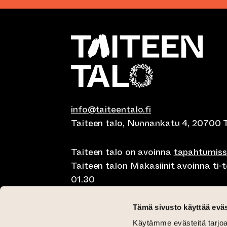
info@taiteentalo.fi
Taiteen talo, Nunnankatu 4, 20700 
Taiteen talo on avoinna
tapahtumis
Taiteen talon Makasiinit avoinna ti-to
01.30
Café Elephanten su-ma klo 10-20, ti-t
Tämä sivusto käyttää eväs
01.30
Käytämme evästeitä tarjoa