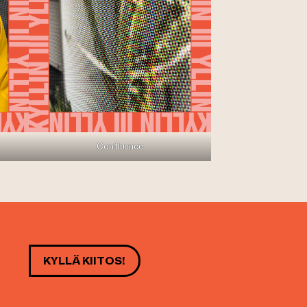
Confluence
KYLLÄ KIITOS!