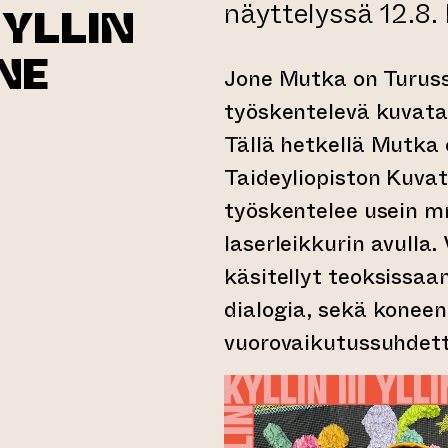
näyttelyssä 12.8. 
YLLIN
ONE
Jone Mutka on Turuss
työskentelevä kuvatait
Tällä hetkellä Mutka 
Taideyliopiston Kuva
työskentelee usein mm
laserleikkurin avulla.
käsitellyt teoksissaa
dialogia, sekä koneen
vuorovaikutussuhdett