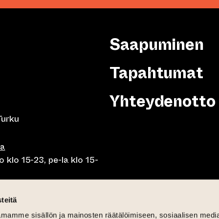
Saapuminen
Tapahtumat
Yhteydenotto
Turku
sa
 klo 15-23, pe-la klo 15-
o klo 10-23, pe-la klo 10-
teitä
mamme sisällön ja mainosten räätälöimiseen, sosiaalisen medi