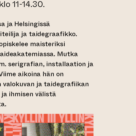
klo 11-14.30.
a ja Helsingissä
eilija ja taidegraafikko.
opiskelee maisteriksi
taideakatemiassa. Mutka
. serigrafian, installaation ja
 Viime aikoina hän on
n valokuvan ja taidegrafiikan
 ja ihmisen välistä
a.