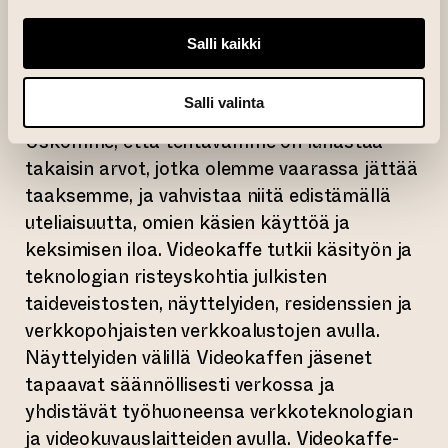
yhteistyöverkosto, taiteilijakollektiivi, joka
toimii Pohjois-Amerikan ja Euroopan välillä.
Salli kaikki
Työskentelemme eri tieteenaloilla, kuten
kuvanveistossa, videotaiteessa,
Salli valinta
performanssissa ja uusmediataiteessa.
Uskomme, että tehtävämme on lunastaa
takaisin arvot, jotka olemme vaarassa jättää
taaksemme, ja vahvistaa niitä edistämällä
uteliaisuutta, omien käsien käyttöä ja
keksimisen iloa. Videokaffe tutkii käsityön ja
teknologian risteyskohtia julkisten
taideveistosten, näyttelyiden, residenssien ja
verkkopohjaisten verkkoalustojen avulla.
Näyttelyiden välillä Videokaffen jäsenet
tapaavat säännöllisesti verkossa ja
yhdistävät työhuoneensa verkkoteknologian
ja videokuvauslaitteiden avulla. Videokaffe-