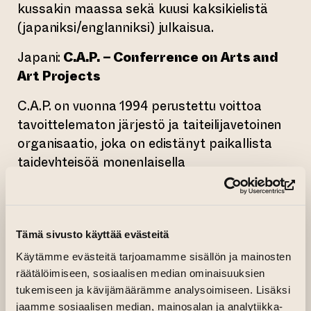
kussakin maassa sekä kuusi kaksikielistä
(japaniksi/englanniksi) julkaisua.
Japani:
C.A.P. – Conferrence on Arts and
Art Projects
C.A.P. on vuonna 1994 perustettu voittoa
tavoittelematon järjestö ja taiteilijavetoinen
organisaatio, joka on edistänyt paikallista
taideyhteisöä monenlaisella
taideaktiviteetilla, joka perustuu ”taiteen ja
(si
yhteiskunnan yhdistämiseen sekä
kulttuurivaihdon elävöittämiseen”. Järjestö on
myös edistänyt sen paikallista yhteisöä
Tämä sivusto käyttää evästeitä
maailmanlaajuisesta näkökulmasta, jotta se
Käytämme evästeitä tarjoamamme sisällön ja mainosten
näkisi myös oman alueensa globaalista
räätälöimiseen, sosiaalisen median ominaisuuksien
tukemiseen ja kävijämäärämme analysoimiseen. Lisäksi
näkökulmasta. Lisäksi järjestö on tehnyt
jaamme sosiaalisen median, mainosalan ja analytiikka-