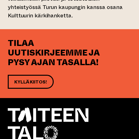
yhteistyössä Turun kaupungin kanssa osana
Kulttuurin kärkihanketta.
TILAA
UUTISKIRJEEMME JA
PYSY AJAN TASALLA!
KYLLÄ KIITOS!