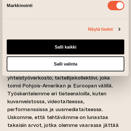
yhteiskuntaa osallistavasta näkökulmasta.
Markkinointi
Osallistuvat taiteilijat: ASAYAMA Miyuki, IKEDA
Kei, IKEHARA Yuta, MORI Nobuko, NAKAMURA
Yukiko, OHTSUKA Naoko, SAKUMA Hana,
Näytä tiedot
UEOKA Yuki
Salli kaikki
Suomi/USA:
Videokaffe
Videokaffe on vuonna 2012 perustettu, Turussa
Salli valinta
sijaitseva kymmenen taiteilijan
yhteistyöverkosto, taiteilijakollektiivi, joka
toimii Pohjois-Amerikan ja Euroopan välillä.
Työskentelemme eri tieteenaloilla, kuten
kuvanveistossa, videotaiteessa,
performanssissa ja uusmediataiteessa.
Uskomme, että tehtävämme on lunastaa
takaisin arvot, jotka olemme vaarassa jättää