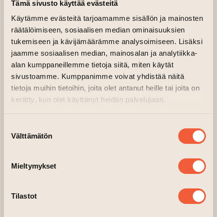
Tämä sivusto käyttää evästeitä
tavoittelematon järjestö ja taiteilijavetoinen
Käytämme evästeitä tarjoamamme sisällön ja mainosten
organisaatio, joka on edistänyt paikallista
räätälöimiseen, sosiaalisen median ominaisuuksien
taideyhteisöä monenlaisella taideaktiviteetilla,
tukemiseen ja kävijämäärämme analysoimiseen. Lisäksi
joka perustuu ”taiteen ja yhteiskunnan
jaamme sosiaalisen median, mainosalan ja analytiikka-
yhdistämiseen sekä kulttuurivaihdon
alan kumppaneillemme tietoja siitä, miten käytät
elävöittämiseen”. Järjestö on myös edistänyt
sivustoamme. Kumppanimme voivat yhdistää näitä
sen paikallista yhteisöä maailmanlaajuisesta
tietoja muihin tietoihin, joita olet antanut heille tai joita on
näkökulmasta, jotta se näkisi myös oman
kerätty, kun olet käyttänyt heidän palvelujaan.
alueensa globaalista näkökulmasta. Lisäksi
järjestö on tehnyt yhteistyötä sekä vaihtanut
Suostumuksen
Välttämätön
kokemuksia ulkomailla toimivien taideryhmien
valinta
kanssa (Saksa, Suomi, Yhdysvallat jne.), joilla
on samankaltainen hallintopolitiikka. C.A.P. on
Mieltymykset
yksi Japanin vanhimmista voittoa
tavoittelemattomista taiteilijalähtöisistä
Tilastot
järjestöistä, ja se on aina lähestynyt