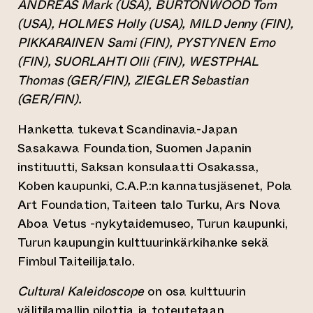
ANDREAS Mark (USA), BURTONWOOD Tom
(USA), HOLMES Holly (USA), MILD Jenny (FIN),
PIKKARAINEN Sami (FIN), PYSTYNEN Erno
(FIN), SUORLAHTI Olli (FIN), WESTPHAL
Thomas (GER/FIN), ZIEGLER Sebastian
(GER/FIN).
Hanketta tukevat Scandinavia-Japan
Sasakawa Foundation, Suomen Japanin
instituutti, Saksan konsulaatti Osakassa,
Koben kaupunki, C.A.P.:n kannatusjäsenet, Pola
Art Foundation, Taiteen talo Turku, Ars Nova
Aboa Vetus -nykytaidemuseo, Turun kaupunki,
Turun kaupungin kulttuurinkärkihanke sekä
Fimbul Taiteilijatalo.
Cultural Kaleidoscope
on osa kulttuurin
välitilamallin pilottia ja toteutetaan