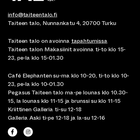
info@taiteentalo.fi
Taiteen talo, Nunnankatu 4, 20700 Turku
Taiteen talo on avoinna
tapahtumissa
Taiteen talon Makasiinit avoinna ti-to klo 15-
23, pe-la klo 15-01.30
Café Elephanten su-ma klo 10-20, ti-to klo 10-
23, pe-la klo 10-01.30
Pegasus Taiteen talo ma-pe lounas klo 10.30-
15, la lounas klo 11-15 ja brunssi su klo 11-15
Kriittinen Galleria ti-su 12-18
Galleria Aski ti-pe 12-18 ja la-su 12-16
(siirtyy toiseen verkkopalveluun)
(siirtyy toiseen verkkopalveluun)
Taiteen talo Facebookissa
Taiteen talo Instagramissa