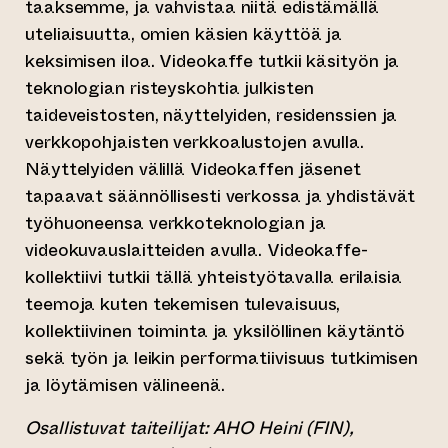
taaksemme, ja vahvistaa niitä edistämällä
uteliaisuutta, omien käsien käyttöä ja
keksimisen iloa. Videokaffe tutkii käsityön ja
teknologian risteyskohtia julkisten
taideveistosten, näyttelyiden, residenssien ja
verkkopohjaisten verkkoalustojen avulla.
Näyttelyiden välillä Videokaffen jäsenet
tapaavat säännöllisesti verkossa ja yhdistävät
työhuoneensa verkkoteknologian ja
videokuvauslaitteiden avulla. Videokaffe-
kollektiivi tutkii tällä yhteistyötavalla erilaisia
teemoja kuten tekemisen tulevaisuus,
kollektiivinen toiminta ja yksilöllinen käytäntö
sekä työn ja leikin performatiivisuus tutkimisen
ja löytämisen välineenä.
Osallistuvat taiteilijat: AHO Heini (FIN),