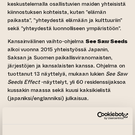
keskustelemalla osallistuvien maiden yhteisistä
kiinnostuksen kohteista, kuten ”elämän
paikasta”, ”yhteydestä elämään ja kulttuuriin”
sekä ”yhteydestä luonnolliseen ympäristöön”.
Kansainvälinen vaihto-ohjelma
See Saw Seeds
alkoi vuonna 2015 yhteistyössä Japanin,
Saksan ja Suomen paikallisviranomaisten,
järjestöjen ja kansalaisten kanssa. Ohjelma on
tuottanut 13 näyttelyä, mukaan lukien
See Saw
Seeds Effect
-näyttelyt, yli 60 residenssijaksoa
kussakin maassa sekä kuusi kaksikielistä
(japaniksi/englanniksi) julkaisua.
Japani:
C.A.P. – Conferrence on Arts and Art
Projects
(si
C.A.P. on vuonna 1994 perustettu voittoa