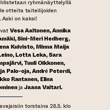
juhlistetaan ryhmänäyttelyllä
le otteita taiteilijoiden
. Aski on kaksi!
ovat
Vesa Aaltonen, Annika
amäki, Sini-Meri Hedberg,
Lena Kuivisto, Minna Maija
Leino, Lotta Leka, Sara
pajärvi, Tuuli Oikkonen,
a Palo-oja, André Peterdi,
kko Rantanen, Elina
uominen
ja
Jaana Valtari.
vajaisiin torstaina 28.5. klo