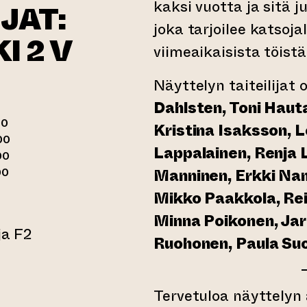
kaksi vuotta ja sitä 
JAT:
joka tarjoilee katsojal
I 2 V
viimeaikaisista töistä
Näyttelyn taiteilijat 
Dahlsten, Toni Haut
00
Kristina Isaksson, 
00
Lappalainen, Renja 
00
00
Manninen, Erkki Nam
Mikko Paakkola, Reij
Minna Poikonen, Jar
ja F2
Ruohonen, Paula S
 verkkopalveluun)
Tervetuloa näyttelyn a