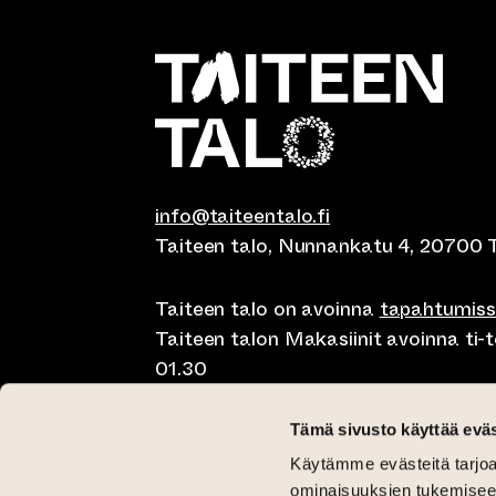
info@taiteentalo.fi
Taiteen talo, Nunnankatu 4, 20700 
Taiteen talo on avoinna
tapahtumis
Taiteen talon Makasiinit avoinna ti-to
01.30
Café Elephanten su-ma klo 10-20, ti-t
Tämä sivusto käyttää eväs
01.30
Käytämme evästeitä tarjoa
Pegasus Taiteen talo ma-pe lounas kl
ominaisuuksien tukemisee