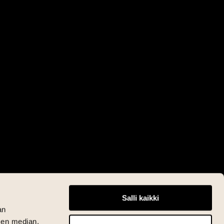
Salli kaikki
an
sen median,