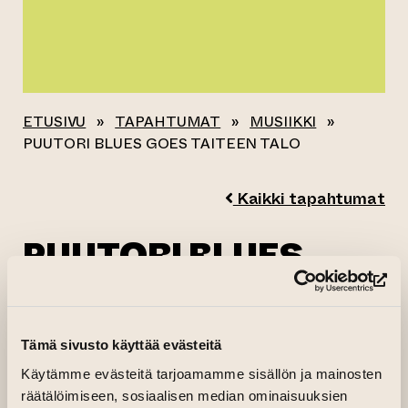
ETUSIVU
»
TAPAHTUMAT
»
MUSIIKKI
»
PUUTORI BLUES GOES TAITEEN TALO
Kaikki tapahtumat
PUUTORI BLUES
GOES TAITEEN TALO
(si
16.07.2026 klo 19.00—22.00
Tämä sivusto käyttää evästeitä
(siirtyy toisee
17.07.2026 klo 19.00—23.00
Osta lippu
Käytämme evästeitä tarjoamamme sisällön ja mainosten
(siirtyy toisee
18.07.2026 klo 19.00—23.00
Osta lippu
räätälöimiseen, sosiaalisen median ominaisuuksien