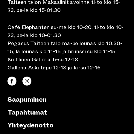
Taiteen talon Makasiinit avoinna ti-to klo 15-
23, pe-la klo 15-01.30
Café Elephanten su-ma klo 10-20, ti-to klo 10-
23, pe-la klo 10-01.30
Pegasus Taiteen talo ma-pe lounas klo 10.30-
15, la lounas klo 11-15 ja brunssi su klo 11-15
Kriittinen Galleria ti-su 12-18
Galleria Aski ti-pe 12-18 ja la-su 12-16
(siirtyy toiseen verkkopalveluun)
(siirtyy toiseen verkkopalveluun)
Taiteen talo Facebookissa
Taiteen talo Instagramissa
Saapuminen
Tapahtumat
Yhteydenotto