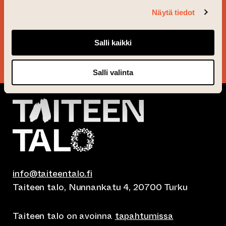
UUTISKIRJEEMME JA
Näytä tiedot
PYSY AJAN TASALLA!
Salli kaikki
KYLLÄ KIITOS!
Salli valinta
info@taiteentalo.fi
Taiteen talo, Nunnankatu 4, 20700 Turku
Taiteen talo on avoinna
tapahtumissa