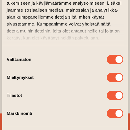
Sisäpiha
tukemiseen ja kävijämäärämme analysoimiseen. Lisäksi
jaamme sosiaalisen median, mainosalan ja analytiikka-
alan kumppaneillemme tietoja siitä, miten käytät
sivustoamme. Kumppanimme voivat yhdistää näitä
tietoja muihin tietoihin, joita olet antanut heille tai joita on
kerätty, kun olet käyttänyt heidän palvelujaan.
Suostumuksen
Välttämätön
valinta
Mieltymykset
Tilastot
Markkinointi
TILAA