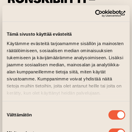
KAKE – DJ TUOMAS
(si
RAJALA
Tämä sivusto käyttää evästeitä
29.09.2023–30.09.2023 klo 19.00—01.30
Käytämme evästeitä tarjoamamme sisällön ja mainosten
Pääsali, Tehdasrakennuksen 2. kerros
räätälöimiseen, sosiaalisen median ominaisuuksien
(siirtyy toiseen verkkopalvel
Järjestäjä:
Idoli Ohjelmat
tukemiseen ja kävijämäärämme analysoimiseen. Lisäksi
jaamme sosiaalisen median, mainosalan ja analytiikka-
PopUp Birdland avaa ovensa
alan kumppaneillemme tietoja siitä, miten käytät
ensimmäisen kerran perjantaina 29.9.
sivustoamme. Kumppanimme voivat yhdistää näitä
klo 19, kun lavalla nähdään Ronskibiitti,
tietoja muihin tietoihin, joita olet antanut heille tai joita on
Kake ja DJ Tuomas Rajala!
kerätty, kun olet käyttänyt heidän palvelujaan.
Suostumuksen
Välttämätön
valinta
Ronskibiitti: Mikrofonimiehet K!rby, Klaus
Kustaa ja Sattalite, dj Loudus Plexus, sekä