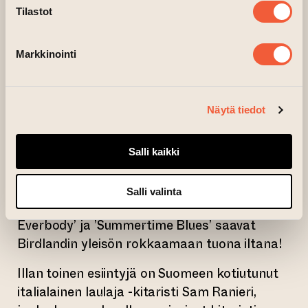
alkuperäistä rock & rollia. .
Tilastot
Darrell Higham on loistava kitaristi ja
Markkinointi
todellinen perusrokkari, joka on komean
ulkonäkönsä, hienon Gretch-soundinsa ja
jännitävän raa’an laulutaitonsa myötä
Näytä tiedot
määrittänyt genreä 80-luvulta lähtien. Hän
on työskennellyt monien huippu artistien
kuten Jeff Beck ja Imelda May kanssa..
Salli kaikki
Higham tunnetaan myös edesmenneen,
mahtavan Gene Vincentin fanituksesta, ja
Salli valinta
epäilemättä sellaiset klassikot kuten ’C’mon
Everbody’ ja ’Summertime Blues’ saavat
Birdlandin yleisön rokkaamaan tuona iltana!
Illan toinen esiintyjä on Suomeen kotiutunut
italialainen laulaja -kitaristi Sam Ranieri,