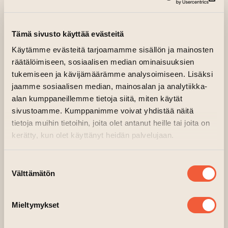
(si
on luvassa muistojen ilta. Tämän mahtavan
rockabilly-show’n myötä palaamme Elviksen,
Gene Vincentin ja Little Richardin aikaan,
Tämä sivusto käyttää evästeitä
jonka valokeilassa on kaksi genren
Käytämme evästeitä tarjoamamme sisällön ja mainosten
maineikkainta nimeä: Graham Fenton
räätälöimiseen, sosiaalisen median ominaisuuksien
(Matchbox) ja Darrell Higham.
tukemiseen ja kävijämäärämme analysoimiseen. Lisäksi
jaamme sosiaalisen median, mainosalan ja analytiikka-
Graham Fenton on todella ansainnut
alan kumppaneillemme tietoja siitä, miten käytät
kannuksensa rokkarina. Hän oli mukana jopa
sivustoamme. Kumppanimme voivat yhdistää näitä
tietoja muihin tietoihin, joita olet antanut heille tai joita on
Gene Vincentin kiertueella 1971. Yhdessä
kerätty, kun olet käyttänyt heidän palvelujaan.
Matchbox-bändinsä kanssa hänellä oli
lukuisia hittejä 70-luvun loppupuolella, kuten
Suostumuksen
’Rockabilly Rebel’, ’Buzz Buzz A Diddle It’,
Välttämätön
valinta
’Love’s Made A Fool Of You’ ja ’Midnight
Dynamos’. Fenton on yksi viimeisiä todellisia
Mieltymykset
rock & rollin legendoja. Hän ei ole langennut
kaupallisuuden edessä ja huokuu 100 %:sesti