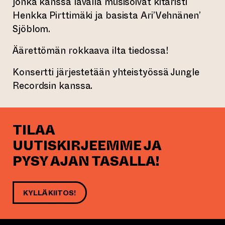
jonka kanssa lavalla musisoivat kitaristi
Henkka Pirttimäki ja basista Ari’Vehnänen’
Sjöblom.
Äärettömän rokkaava ilta tiedossa!
Konsertti järjestetään yhteistyössä Jungle
Recordsin kanssa.
TILAA
UUTISKIRJEEMME JA
PYSY AJAN TASALLA!
KYLLÄ KIITOS!