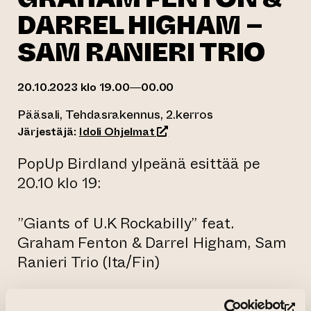
DARREL HIGHAM –
SAM RANIERI TRIO
20.10.2023 klo 19.00—00.00
Pääsali, Tehdasrakennus, 2.kerros
(siirtyy toiseen verkkopalvel
Järjestäjä:
Idoli Ohjelmat
PopUp Birdland ylpeänä esittää pe
20.10 klo 19:
”Giants of U.K Rockabilly” feat.
Graham Fenton & Darrel Higham, Sam
Ranieri Trio (Ita/Fin)
Vanhan kunnon rock & rollin ystäville tästä