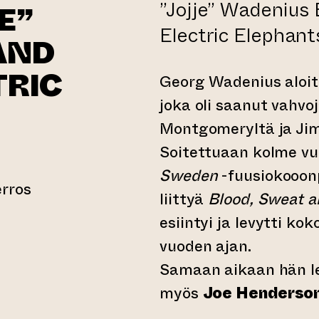
”Jojje” Wadenius
E”
Electric Elephant
AND
TRIC
Georg Wadenius aloitt
joka oli saanut vahvo
Montgomeryltä ja Jim 
Soitettuaan kolme v
Sweden
-fuusiokooon
erros
liittyä
Blood, Sweat a
en verkkopalveluun)
esiintyi ja levytti k
vuoden ajan.
Samaan aikaan hän lev
myös
Joe Henderson