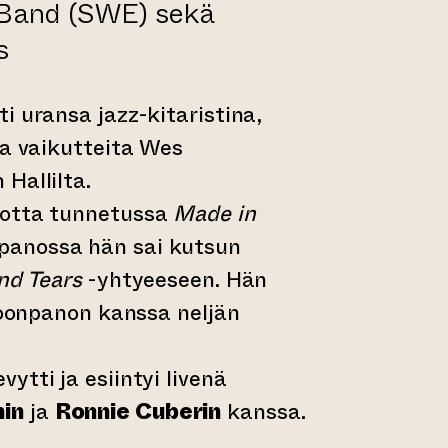
 Band (SWE) sekä
s
i uransa jazz-kitaristina,
ja vaikutteita Wes
Hallilta.
uotta tunnetussa
Made in
panossa hän sai kutsun
nd Tears
-yhtyeeseen. Hän
okoonpanon kanssa neljän
ytti ja esiintyi livenä
in
ja
Ronnie Cuberin
kanssa.