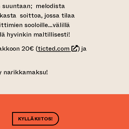
n suuntaan; melodista
kasta soittoa, jossa tilaa
timien sooloille…välillä
ä hyvinkin maltillisesti!
(siirtyy toiseen ver
nakkoon 20€ (
ticted.com
) ja
yy narikkamaksu!
KYLLÄ KIITOS!