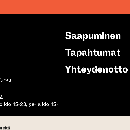
Saapuminen
Tapahtumat
Yhteydenotto
Turku
sa
 klo 15-23, pe-la klo 15-
o klo 10-23, pe-la klo 10-
teitä