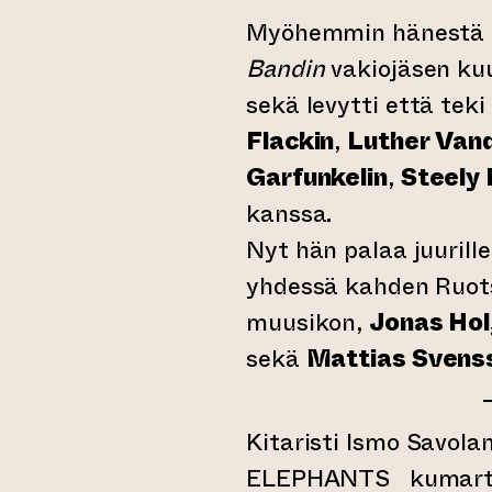
Myöhemmin hänestä 
Bandin
vakiojäsen kuu
sekä levytti että teki
Flackin
,
Luther Van
Garfunkelin
,
Steely 
kanssa.
Nyt hän palaa juurill
yhdessä kahden Ruot
muusikon,
Jonas Hol
sekä
Mattias Svens
Kitaristi Ismo Savo
ELEPHANTS kumarta