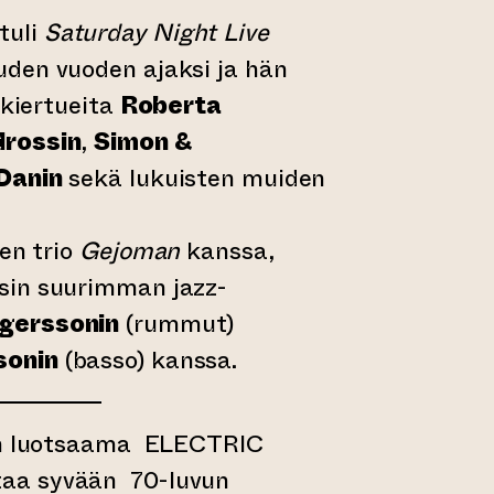
tuli
Saturday Night Live
den vuoden ajaksi ja hän
 kiertueita
Roberta
drossin
,
Simon &
Danin
sekä lukuisten muiden
een trio
Gejoman
kanssa,
sin suurimman jazz-
gerssonin
(rummut)
sonin
(basso) kanssa.
lan luotsaama ELECTRIC
a syvään 70-luvun