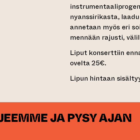
instrumentaaliproge
nyanssirikasta, laadu
annetaan myös eri soit
mennään rajusti, välill
Liput konserttiin en
ovelta 25€.
Lipun hintaan sisält
RJEEMME JA PYSY AJAN