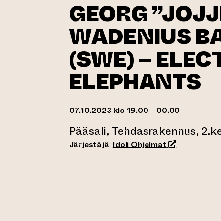
GEORG ”JOJJ
WADENIUS B
(SWE) – ELEC
ELEPHANTS
07.10.2023 klo 19.00—00.00
Pääsali, Tehdasrakennus, 2.k
(siirtyy toise
Järjestäjä:
Idoli Ohjelmat