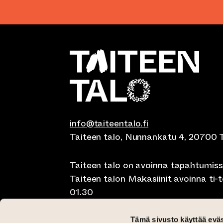
info@taiteentalo.fi
Taiteen talo, Nunnankatu 4, 20700 
Taiteen talo on avoinna
tapahtumis
Taiteen talon Makasiinit avoinna ti-to
01.30
Café Elephanten su-ma klo 10-20, ti-t
Tämä sivusto käyttää eväs