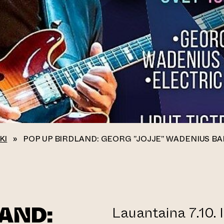
KI
»
POP UP BIRDLAND: GEORG ”JOJJE” WADENIUS B
LAND:
Lauantaina 7.10.