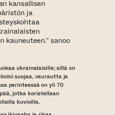
an kansallisen
päristön ja
isteyskohtaa
krainalaisten
en kauneuteen.” sanoo
uokaa ukrainalaisille; sillä on
oloi suojaa, vaurautta ja
sa perinteessä on yli 70
pää, jotka koristellaan
isilla kuvioilla.
on ikivanha ja rikas