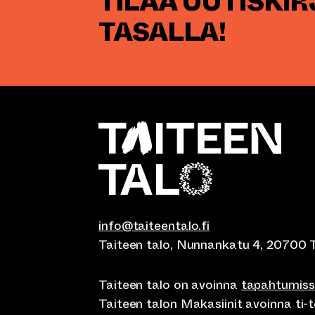
TILAA UUTISKI
TASALLA!
info@taiteentalo.fi
Taiteen talo, Nunnankatu 4, 20700 
Taiteen talo on avoinna
tapahtumis
Taiteen talon Makasiinit avoinna ti-to