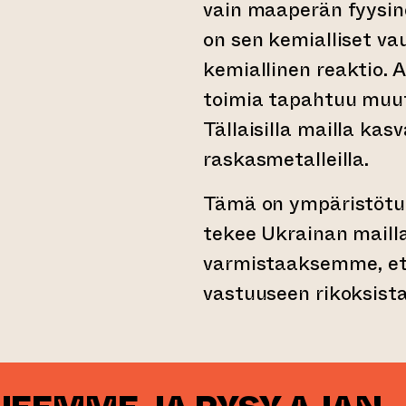
vain maaperän fyysin
on sen kemialliset va
kemiallinen reaktio. Al
toimia tapahtuu muu
Tällaisilla mailla ka
raskasmetalleilla.
Tämä on ympäristötuh
tekee Ukrainan mail
varmistaaksemme, et
vastuuseen rikoksist