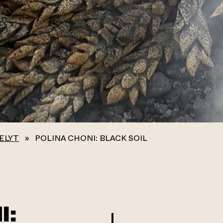
ELYT
»
POLINA CHONI: BLACK SOIL
I: