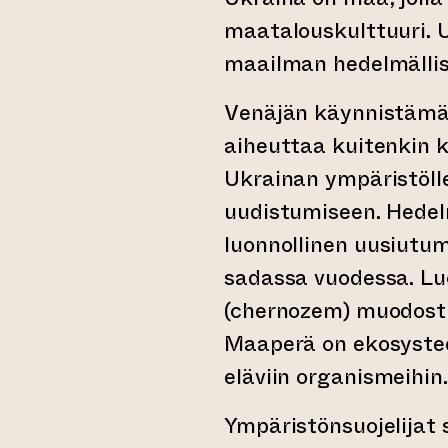
maatalouskulttuuri. 
maailman hedelmälli
Venäjän käynnistämä
aiheuttaa kuitenkin 
Ukrainan ympäristölle
uudistumiseen. Hede
luonnollinen uusiutum
sadassa vuodessa. L
(chernozem) muodost
Maaperä on ekosystee
eläviin organismeihin.
Ympäristönsuojelijat 