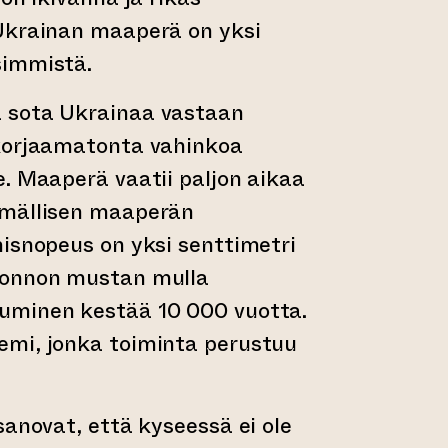
Ukrainan maaperä on yksi
simmistä.
 sota Ukrainaa vastaan
korjaamatonta vahinkoa
. Maaperä vaatii paljon aikaa
lmällisen maaperän
isnopeus on yksi senttimetri
uonnon mustan mulla
uminen kestää 10 000 vuotta.
mi, jonka toiminta perustuu
sanovat, että kyseessä ei ole