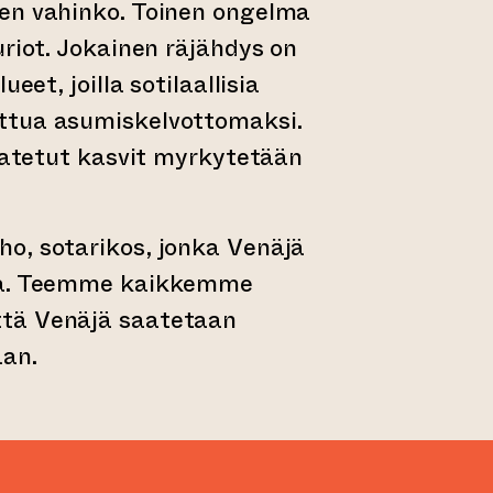
en vahinko. Toinen ongelma
uriot. Jokainen räjähdys on
ueet, joilla sotilaallisia
ttua asumiskelvottomaksi.
svatetut kasvit myrkytetään
o, sotarikos, jonka Venäjä
la. Teemme kaikkemme
tä Venäjä saatetaan
aan.