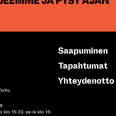
RJEEMME JA PYSY AJAN
Saapuminen
Tapahtumat
Yhteydenotto
Turku
sa
 klo 15-23, pe-la klo 15-