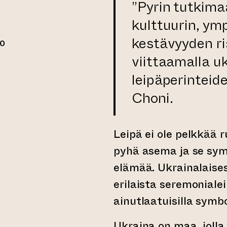
”Pyrin tutkima
kulttuurin, ym
kestävyyden r
00
viittaamalla u
leipäperinteid
Choni.
Leipä ei ole pelkkää r
pyhä asema ja se symb
elämää. Ukrainalaises
erilaista seremonialei
ainutlaatuisilla symbol
Ukraina on maa, jolla 