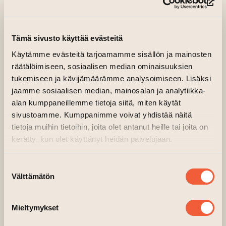
Isabel León ja Ana Matey – esittävät
(si
kokonaisuuden THE SCORE’S PARTY,
joka juhlistaa taiteilijoiden
Tämä sivusto käyttää evästeitä
kymmenvuotista performatiivista
Käytämme evästeitä tarjoamamme sisällön ja mainosten
projektia.
räätälöimiseen, sosiaalisen median ominaisuuksien
tukemiseen ja kävijämäärämme analysoimiseen. Lisäksi
Isabel ja Ana toteuttavat monipäiväisen
jaamme sosiaalisen median, mainosalan ja analytiikka-
pitkäkestoisen performanssi-installaation,
alan kumppaneillemme tietoja siitä, miten käytät
joka esittelee Exchange Live Art -projektissa
sivustoamme. Kumppanimme voivat yhdistää näitä
toteutettuja performanssiscoreja.
tietoja muihin tietoihin, joita olet antanut heille tai joita on
kerätty, kun olet käyttänyt heidän palvelujaan.
Installaatio ja siellä toteutettavat teot ja
teokset muuttuvat ja kasvavat viikon aikana
Suostumuksen
– myös yleisön osallistumisen myötä.
Välttämätön
valinta
Esityksellisiä scoreja* toteutetaan sekä
installaatiotilassa että julkisessa tilassa.
Mieltymykset
Myös yleisö kutsutaan osallistumaan näihin
scoreihin ja tekoihin.