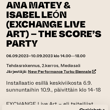
ANA MATEY &
ISABEL LEÓN
(EXCHANGE LIVE
ART) – THE SCORE’S
PARTY
06.09.2023–10.09.2023 klo 14.00—18.00
Tehdasrakennus, 2.kerros, Mediasali
(siirtyy t
Järjestäjä:
New Performance Turku Biennale
Installaatio esillä keskiviikosta 6.9.
sunnuntaihin 10.9., päivittäin klo 14-18
EXCHANGE Live Art – eli taiteilijat