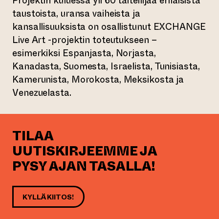
Projektin kuluessa yli 60 taiteilijaa erilaisista
taustoista, uransa vaiheista ja
kansallisuuksista on osallistunut EXCHANGE
Live Art -projektin toteutukseen –
esimerkiksi Espanjasta, Norjasta,
Kanadasta, Suomesta, Israelista, Tunisiasta,
Kamerunista, Morokosta, Meksikosta ja
Venezuelasta.
TILAA
UUTISKIRJEEMME JA
PYSY AJAN TASALLA!
KYLLÄ KIITOS!