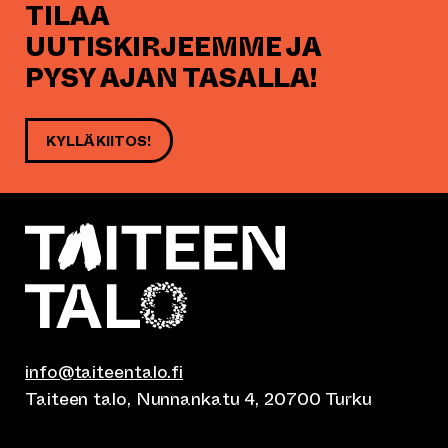
TILAA
UUTISKIRJEEMME JA
PYSY AJAN TASALLA!
KYLLÄ KIITOS!
info@taiteentalo.fi
Taiteen talo, Nunnankatu 4, 20700 Turku