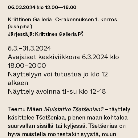
06.03.2024 klo 12.00—18.00
Kriittinen Galleria, C-rakennuksen 1. kerros
(sisäpiha)
(siirtyy toiseen verkkopal
Järjestäjä:
Kriittinen Galleria
6.3.–31.3.2024
Avajaiset keskiviikkona 6.3.2024 klo
18.00–20.00
Näyttelyyn voi tutustua jo klo 12
alkaen.
Näyttely avoinna ti-su klo 12-18
Teemu Mäen
Muistatko Tšetšenian? –
näyttely
käsittelee Tšetšeniaa, pienen maan kohtaloa
suurvallan sisällä tai kyljessä. Tšetšeniaa on
hyvä muistella monestakin syystä, muun