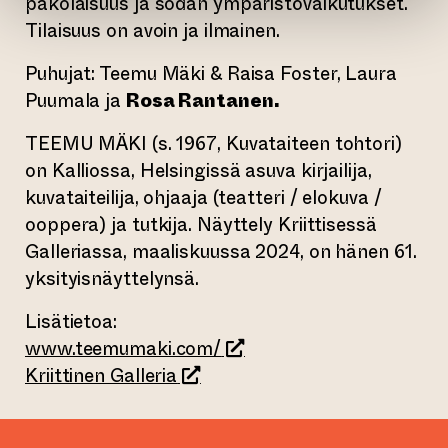
pakolaisuus ja sodan ympäristövaikutukset.
Tilaisuus on avoin ja ilmainen.
Puhujat: Teemu Mäki & Raisa Foster, Laura
Puumala ja
Rosa Rantanen.
TEEMU MÄKI (s. 1967, Kuvataiteen tohtori)
on Kalliossa, Helsingissä asuva kirjailija,
kuvataiteilija, ohjaaja (teatteri / elokuva /
ooppera) ja tutkija. Näyttely Kriittisessä
Galleriassa, maaliskuussa 2024, on hänen 61.
yksityisnäyttelynsä.
Lisätietoa:
(siirtyy toiseen verkkopal
www.teemumaki.com/
(siirtyy toiseen verkkopalveluu
Kriittinen Galleria