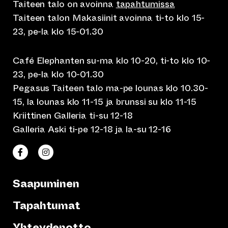
Taiteen talo on avoinna
tapahtumissa
Taiteen talon Makasiinit avoinna ti-to klo 15-
23, pe-la klo 15-01.30
Café Elephanten su-ma klo 10-20, ti-to klo 10-
23, pe-la klo 10-01.30
Pegasus Taiteen talo ma-pe lounas klo 10.30-
15, la lounas klo 11-15 ja brunssi su klo 11-15
Kriittinen Galleria ti-su 12-18
Galleria Aski ti-pe 12-18 ja la-su 12-16
(siirtyy toiseen verkkopalveluun)
(siirtyy toiseen verkkopalveluun)
Taiteen talo Facebookissa
Taiteen talo Instagramissa
Saapuminen
Tapahtumat
Yhteydenotto