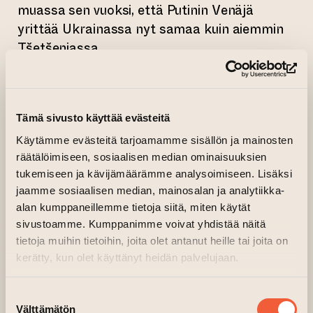
muassa sen vuoksi, että Putinin Venäjä
yrittää Ukrainassa nyt samaa kuin aiemmin
Tšetšeniassa.
Tšetšenian sotien ja historian lisäksi näyttely
(si
käsittelee myös Suomen historiaa,
maailmanpolitiikkaa ja sodankäynnin
Tämä sivusto käyttää evästeitä
muuttuvaa luonnetta sekä sotien oikeutusta.
Käytämme evästeitä tarjoamamme sisällön ja mainosten
Näyttelyn tekstiosuuksissa Mäki selvittää
räätälöimiseen, sosiaalisen median ominaisuuksien
mitä eroja ja yhtäläisyyksiä on esimerkiksi
tukemiseen ja kävijämäärämme analysoimiseen. Lisäksi
Suomen käymillä sodilla (1918, 1939–1940,
jaamme sosiaalisen median, mainosalan ja analytiikka-
1941–1945), Tšetšenian sodilla (1994–1996,
alan kumppaneillemme tietoja siitä, miten käytät
sivustoamme. Kumppanimme voivat yhdistää näitä
1999–2009) ja kahdella sodalla, jotka USA
tietoja muihin tietoihin, joita olet antanut heille tai joita on
kävi Irakia vastaan (1990, 2003).
kerätty, kun olet käyttänyt heidän palvelujaan.
Näyttelyyn sisältyy kuvataideteosten lisäksi
tekstejä, joita ovat kirjoittaneet Mäen lisäksi
Suostumuksen
Välttämätön
valinta