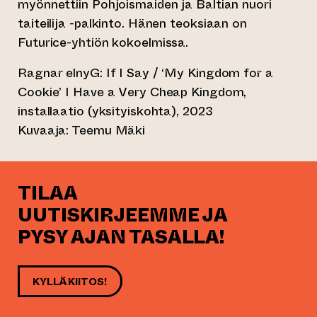
myönnettiin Pohjoismaiden ja Baltian nuori
taiteilija -palkinto. Hänen teoksiaan on
Futurice-yhtiön kokoelmissa.
Ragnar elnyG: If I Say / ‘My Kingdom for a
Cookie’ I Have a Very Cheap Kingdom,
installaatio (yksityiskohta), 2023
Kuvaaja: Teemu Mäki
TILAA
UUTISKIRJEEMME JA
PYSY AJAN TASALLA!
KYLLÄ KIITOS!