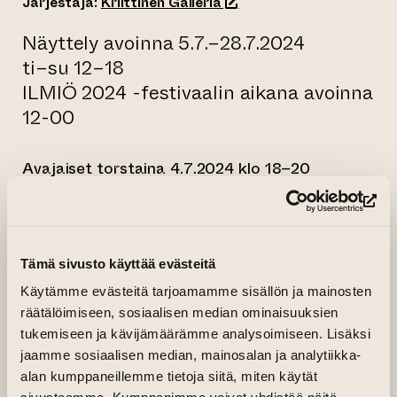
(siirtyy toiseen verkkopal
Järjestäjä:
Kriittinen Galleria
Näyttely avoinna 5.7.–28.7.2024
ti–su 12–18
ILMIÖ 2024 -festivaalin aikana avoinna
12-00
Avajaiset torstaina 4.7.2024 klo 18–20
Taiteilija on tavattavissa avajaisissa sekä
(si
näyttelyn ripustuksen aikaan 1.–4.7.2024.
Kriittisen Gallerian heinäkuussa sukelletaan
Tämä sivusto käyttää evästeitä
tutkimaan roskaa ja muutoksia. Ragnar elnyG
Käytämme evästeitä tarjoamamme sisällön ja mainosten
on esittänyt teoksiaan jo laajasti, mutta tämä
räätälöimiseen, sosiaalisen median ominaisuuksien
on hänen ensimmäinen yksityisnäyttelynsä.
tukemiseen ja kävijämäärämme analysoimiseen. Lisäksi
jaamme sosiaalisen median, mainosalan ja analytiikka-
Monet teokseni käsittelevät siirtymävaiheita.
alan kumppaneillemme tietoja siitä, miten käytät
Mutta eivät ainoastaan muutosta naisesta