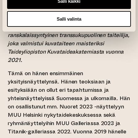
Salli kaikki
puitteissa haluaisin tutkia mikä kaikki muu
onkaan vielä mahdollista.
Salli valinta
RAGNAR ELNYG (1993–) on
ranskalaissyntyinen transsukupuolinen taiteilija,
joka valmistui kuvataiteen maisteriksi
Taideyliopiston Kuvataideakatemiasta vuonna
2021.
Tämä on hänen ensimmäinen
yksityisnäyttelynsä. Hänen teoksiaan ja
esityksiään on ollut eri tapahtumissa ja
yhteisnäyttelyissä Suomessa ja ulkomailla. Hän
on osallistunut mm. Nuoret 2023 -näyttelyyn
MUU Helsinki nykytaidekeskuksessa sekä
ryhmänäyttelyihin MUU Galleriassa 2023 ja
Titanik-galleriassa 2022. Vuonna 2019 hänelle