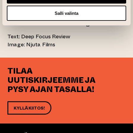
in Turku! No screenings in other local cinemas
at the present.
Salli valinta
Warm welcome to all who love good movies!
Text: Deep Focus Review
Image: Njuta Films
TILAA
UUTISKIRJEEMME JA
PYSY AJAN TASALLA!
KYLLÄ KIITOS!