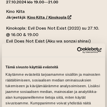
27.10.2024 klo 19.00—21.00
Kino Kilta
(siirtyy toiseen verkk
Järjestäjä:
Kino Kilta / Kinokopla
Kinokopla: Evil Does Not Exist (2023) su 27.10.
@ 16.00 & 19.00
Evil Does Not Exist (Aku wa sonzai shinai)
Japan 2023
(si
Directed by: Ryusuke Hamaguchi
Written by: Ryusuke Hamaguchi
Starring: Hitoshi Omika, Ryo Nishikawa, Ryuji
Tämä sivusto käyttää evästeitä
Kosaka, Ayaka Shibutani
Käytämme evästeitä tarjoamamme sisällön ja mainosten
K-12
räätälöimiseen, sosiaalisen median ominaisuuksien
106 min
tukemiseen ja kävijämäärämme analysoimiseen. Lisäksi
jaamme sosiaalisen median, mainosalan ja analytiikka-
Spoken languages: Japanese (English subtitles)
alan kumppaneillemme tietoja siitä, miten käytät
Tickets: 8 €
sivustoamme. Kumppanimme voivat yhdistää näitä