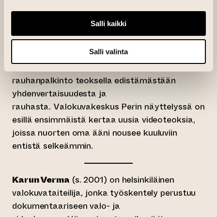
merkityksestä itselleen.
Salli kaikki
Pelätyt nuoret
-sarjan valokuvia on ollut
aikaisemmin esillä mm. Amos Rexissä nuorten
Salli valinta
taiteiliijoiden Genration 2023 -näyttelyssä.
Vermalle myönnettiin vuonna 2024 nuorten
rauhanpalkinto teoksella edistämästään
yhdenvertaisuudesta ja
rauhasta. Valokuvakeskus Perin näyttelyssä on
esillä ensimmäistä kertaa uusia videoteoksia,
joissa nuorten oma ääni nousee kuuluviin
entistä selkeämmin.
Karun Verma
(s. 2001) on helsinkiläinen
valokuvataiteilija, jonka työskentely perustuu
dokumentaariseen valo- ja