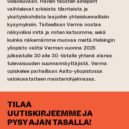
videokuvaan. Hänen teosten aihepiirit
vaihtelevat arkisista tilanteista ja
yksityiskohdista laajoihin yhteiskunnallisiin
kysymyksiin. Taiteellaan Verma nostaa
näkyväksi mitä ja miten katsomme, sekä
kuinka näkemämme muovaa meitä.Helsingin
yliopisto valitsi Verman vuonna 2025
julkaistulle 30 alle 30 -listalle yhtenä alansa
tulevaisuuden suunnannäyttäjistä. Verma
opiskelee parhaillaan Aalto-yliopistossa
valokuvataiteen maisteriohjelmassa.
TILAA
UUTISKIRJEEMME JA
PYSY AJAN TASALLA!