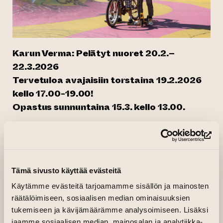
Karun Verma: Pelätyt nuoret 20.2.–
22.3.2026
Tervetuloa avajaisiin torstaina 19.2.2026
kello 17.00-19.00!
Opastus sunnuntaina 15.3. kello 13.00.
Suomalaisessa mediassa on viime vuosina ollut
runsaasti keskustelua nuorista sekä heihin
(si
liittyvistä ongelmista ja vaaroista. Kovan
tarkastelun kohteeksi päätyvät erityisesti
Tämä sivusto käyttää evästeitä
rodullistetut nuoret miehet. Heihin kohdistuva
Käytämme evästeitä tarjoamamme sisällön ja mainosten
huomio on usein kriittistä ja negatiivista.
räätälöimiseen, sosiaalisen median ominaisuuksien
Julkisessa keskustelussa varjoon jää
tukemiseen ja kävijämäärämme analysoimiseen. Lisäksi
usein kuitenkin nuorten oma ääni.
jaamme sosiaalisen median, mainosalan ja analytiikka-