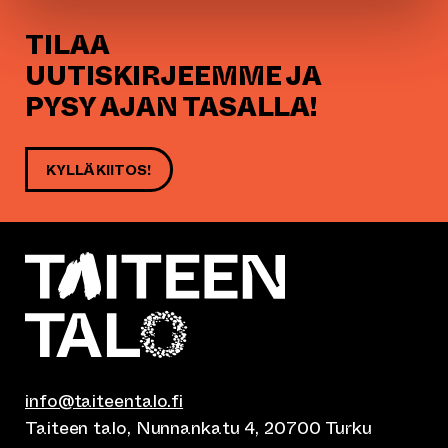
TILAA
UUTISKIRJEEMME JA
PYSY AJAN TASALLA!
KYLLÄ KIITOS!
info@taiteentalo.fi
Taiteen talo, Nunnankatu 4, 20700 Turku