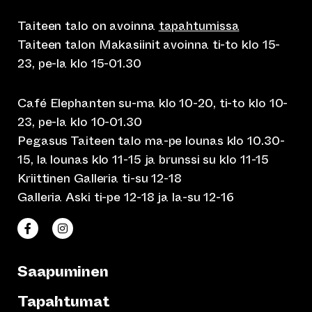
Taiteen talo on avoinna
tapahtumissa
Taiteen talon Makasiinit avoinna ti-to klo 15-
23, pe-la klo 15-01.30
Café Elephanten su-ma klo 10-20, ti-to klo 10-
23, pe-la klo 10-01.30
Pegasus Taiteen talo ma-pe lounas klo 10.30-
15, la lounas klo 11-15 ja brunssi su klo 11-15
Kriittinen Galleria ti-su 12-18
Galleria Aski ti-pe 12-18 ja la-su 12-16
(siirtyy toiseen verkkopalveluun)
(siirtyy toiseen verkkopalveluun)
Taiteen talo Facebookissa
Taiteen talo Instagramissa
Saapuminen
Tapahtumat