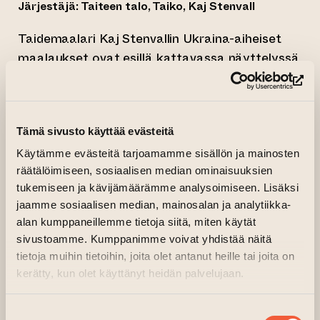
Järjestäjä: Taiteen talo, Taiko, Kaj Stenvall
Taidemaalari Kaj Stenvallin Ukraina-aiheiset
maalaukset ovat esillä kattavassa näyttelyssä
Turussa kesällä. Laajaa kansainvälistäkin
(si
huomiota herättäneet maalaukset tarjoavat
katsauksen Venäjän hyökkäyssotaan ja
Tämä sivusto käyttää evästeitä
maailmaa ravisuttaneen kriisin taustoihin.
Käytämme evästeitä tarjoamamme sisällön ja mainosten
Taiteen talossa järjestettävä näyttely Sodan
räätälöimiseen, sosiaalisen median ominaisuuksien
kasvot koostuu 122 maalauksesta, jotka
tukemiseen ja kävijämäärämme analysoimiseen. Lisäksi
kuvaavat pääasiassa Venäjän helmikuussa
jaamme sosiaalisen median, mainosalan ja analytiikka-
2022 aloittamaa sotaa ja siihen liittyviä
alan kumppaneillemme tietoja siitä, miten käytät
sivustoamme. Kumppanimme voivat yhdistää näitä
keskeisiä henkilöitä, kuten Ukrainan ja Venäjän
tietoja muihin tietoihin, joita olet antanut heille tai joita on
presidenttejä Volodymyr Zelenskyiä ja Vladimir
kerätty, kun olet käyttänyt heidän palvelujaan.
Putinia.
Maalaukset ovat esillä suurelle yleisölle
Suostumuksen