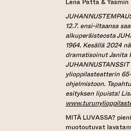
Lena Patta & Yasmin 
JUHANNUSTEMPAUS on
12.7. ensi-iltaansa s
alkuperäisteosta J
1964. Kesällä 2024 nä
dramatisoinut Janita
JUHANNUSTANSSIT k
ylioppilasteatterin 6
ohjelmistoon. Tapahtu
esityksen lipuista! Li
www.turunylioppilastea
MITÄ LUVASSA? pieni
muotoutuvat lavatanssi