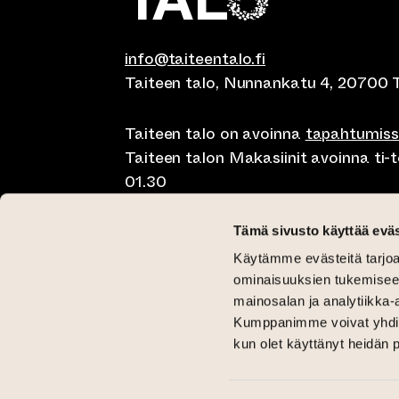
info@taiteentalo.fi
Taiteen talo, Nunnankatu 4, 20700 
Taiteen talo on avoinna
tapahtumis
Taiteen talon Makasiinit avoinna ti-to
01.30
Café Elephanten su-ma klo 10-20, ti-t
Tämä sivusto käyttää eväs
01.30
Käytämme evästeitä tarjoa
Pegasus Taiteen talo ma-pe lounas kl
ominaisuuksien tukemisee
11-15 ja brunssi su klo 11-15
mainosalan ja analytiikka-
Kumppanimme voivat yhdistää 
Kriittinen Galleria ti-su 12-18
kun olet käyttänyt heidän 
Galleria Aski ti-pe 12-18 ja la-su 12-1