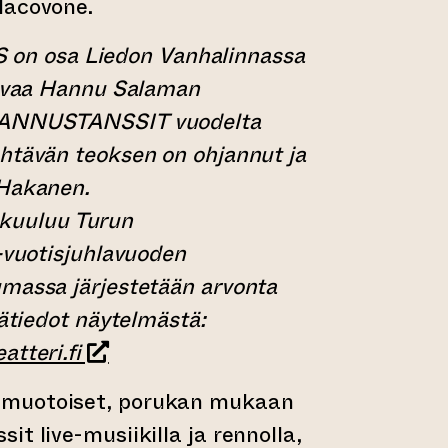
Iacovone.
 osa Liedon Vanhalinnassa
aavaa Hannu Salaman
UHANNUSTANSSIT vuodelta
htävän teoksen on ohjannut ja
 Hakanen.
uuluu Turun
5-vuotisjuhlavuoden
massa järjestetään arvonta
sätiedot näytelmästä:
(siirtyy toiseen verkkopalveluun)
tteri.fi
muotoiset, porukan mukaan
t live-musiikilla ja rennolla,