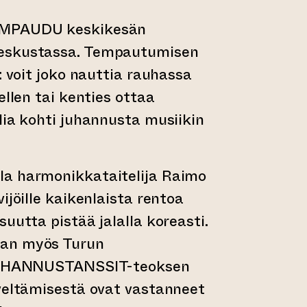
EMPAUDU keskikesän
eskustassa. Tempautumisen
: voit joko nauttia rauhassa
ellen tai kenties ottaa
lia kohti juhannusta musiikin
a harmonikkataitelija Raimo
ijöille kaikenlaista rentoa
uutta pistää jalalla koreasti.
an myös Turun
 JUHANNUSTANSSIT-teoksen
äveltämisestä ovat vastanneet