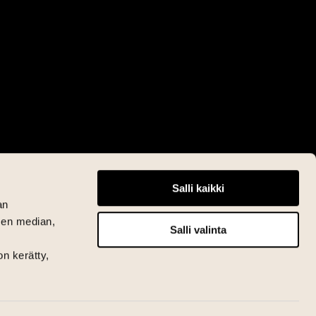
Salli kaikki
an
sen median,
Salli valinta
on kerätty,