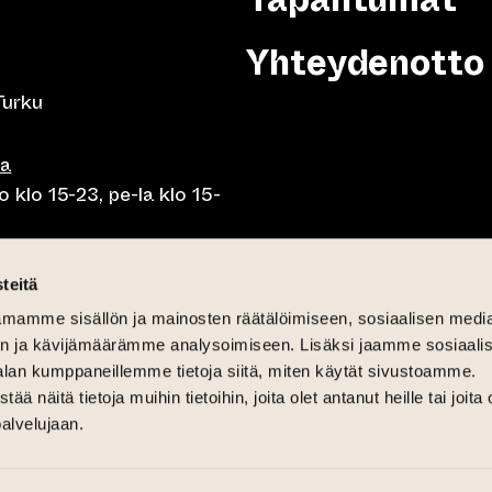
Yhteydenotto
Turku
sa
 klo 15-23, pe-la klo 15-
o klo 10-23, pe-la klo 10-
teitä
mamme sisällön ja mainosten räätälöimiseen, sosiaalisen medi
o 10.30-15, la lounas klo
n ja kävijämäärämme analysoimiseen. Lisäksi jaamme sosiaali
alan kumppaneillemme tietoja siitä, miten käytät sivustoamme.
näitä tietoja muihin tietoihin, joita olet antanut heille tai joita 
palvelujaan.
6