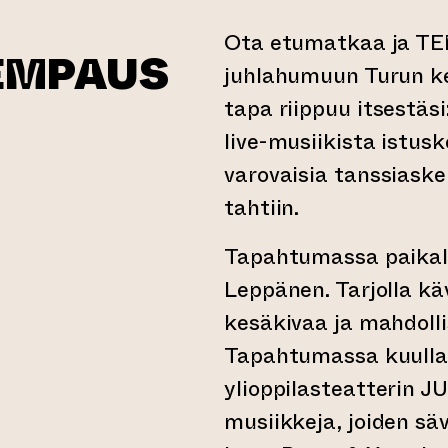
Ota etumatkaa ja T
EMPAUS
juhlahumuun Turun k
tapa riippuu itsestäsi
live-musiikista istusk
varovaisia tanssiaske
rtyy toiseen verkkopalveluun)
tahtiin.
Tapahtumassa paikall
Leppänen. Tarjolla käv
kesäkivaa ja mahdollis
Tapahtumassa kuulla
ylioppilasteatterin
musiikkeja, joiden s