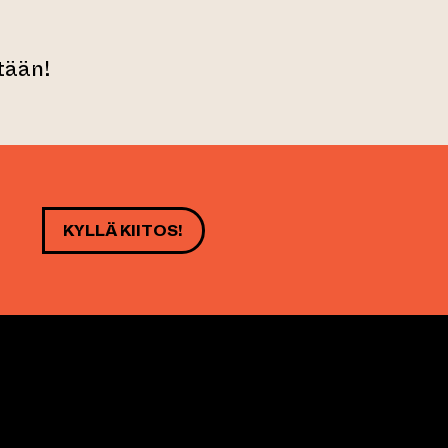
tään!
KYLLÄ KIITOS!