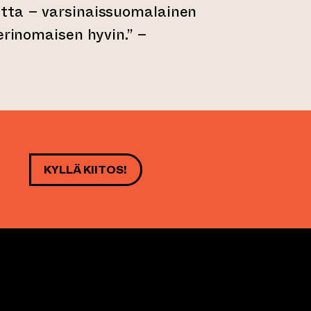
tta – varsinaissuomalainen
erinomaisen hyvin.” –
KYLLÄ KIITOS!