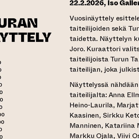
22.2.2026, Iso Galle
Vuosinäyttely esittel
EURAN
taiteilijoiden sekä Tu
ÄYTTELY
taidetta. Näyttelyn k
Joro. Kuraattori vali
taiteilijoista Turun T
0
taiteilijan, joka julki
0
0
Näyttelyssä nähdään 
0
00
taiteilijalta: Anna E
00
Heino-Laurila, Marjat
0
Kaasinen, Sirkku Ket
00
00
Manninen, Katariina 
0
Markku Ojala, Viivi Os
00