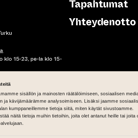
Tapahtumat
Yhteydenotto
Turku
sa
 klo 15-23, pe-la klo 15-
o klo 10-23, pe-la klo 10-
teitä
mamme sisällön ja mainosten räätälöimiseen, sosiaalisen medi
o 10.30-15, la lounas klo
n ja kävijämäärämme analysoimiseen. Lisäksi jaamme sosiaali
alan kumppaneillemme tietoja siitä, miten käytät sivustoamme.
näitä tietoja muihin tietoihin, joita olet antanut heille tai joita 
palvelujaan.
6