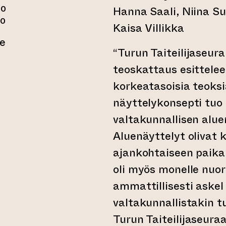
00
Hanna Saali, Niina Su
00
Kaisa Villikka
ne
“Turun Taiteilijaseur
 toiseen verkkopalveluun)
teoskattaus esittele
korkeatasoisia teok
näyttelykonsepti tuo
valtakunnallisen alu
Aluenäyttelyt olivat 
ajankohtaiseen paikal
oli myös monelle nuorel
ammattillisesti askel
valtakunnallistakin t
Turun Taiteilijaseura