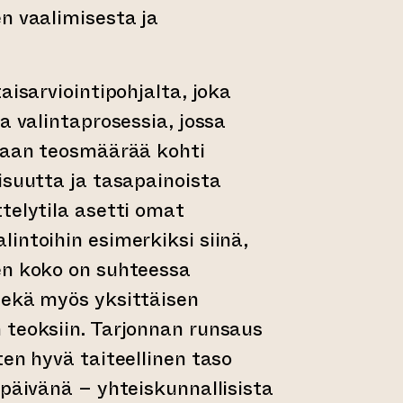
n vaalimisesta ja
aisarviointipohjalta, joka
a valintaprosessia, jossa
itaan teosmäärää kohti
isuutta ja tasapainoista
telytila asetti omat
intoihin esimerkiksi siinä,
en koko on suhteessa
sekä myös yksittäisen
 teoksiin. Tarjonnan runsaus
ten hyvä taiteellinen taso
 päivänä – yhteiskunnallisista