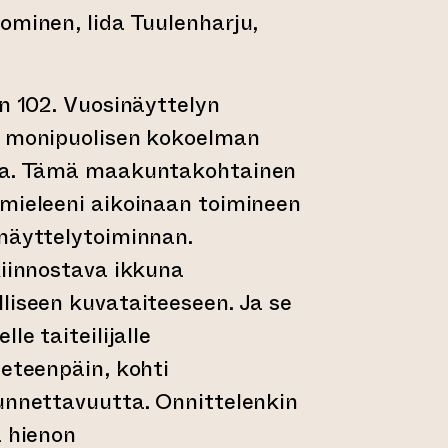
ominen, Iida Tuulenharju,
an 102. Vuosinäyttelyn
e monipuolisen kokoelman
sia. Tämä maakuntakohtainen
 mieleeni aikoinaan toimineen
enäyttelytoiminnan.
kiinnostava ikkuna
liseen kuvataiteeseen. Ja se
le taiteilijalle
 eteenpäin, kohti
unnettavuutta. Onnittelenkin
a hienon