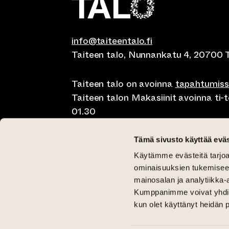
info@taiteentalo.fi
Taiteen talo, Nunnankatu 4, 20700 
Taiteen talo on avoinna
tapahtumis
Taiteen talon Makasiinit avoinna ti-to
01.30
Café Elephanten su-ma klo 10-20, ti-t
Tämä sivusto käyttää eväs
01.30
Käytämme evästeitä tarjoa
Pegasus Taiteen talo ma-pe lounas kl
ominaisuuksien tukemisee
11-15 ja brunssi su klo 11-15
mainosalan ja analytiikka-
Kumppanimme voivat yhdistää 
Kriittinen Galleria ti-su 12-18
kun olet käyttänyt heidän 
Galleria Aski ti-pe 12-18 ja la-su 12-1