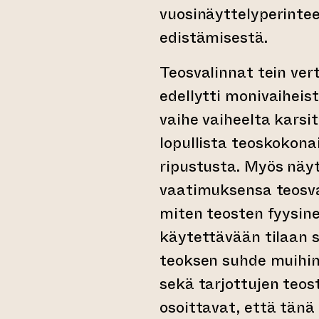
vuosinäyttelyperintee
edistämisestä.
Teosvalinnat tein vert
edellytti monivaiheist
vaihe vaiheelta kars
lopullista teoskokona
ripustusta. Myös näyt
vaatimuksensa teosval
miten teosten fyysin
käytettävään tilaan 
teoksen suhde muihin
sekä tarjottujen teos
osoittavat, että tänä