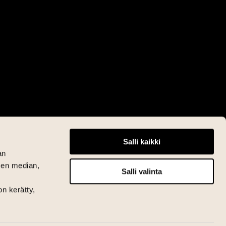
Salli kaikki
an
sen median,
Salli valinta
on kerätty,