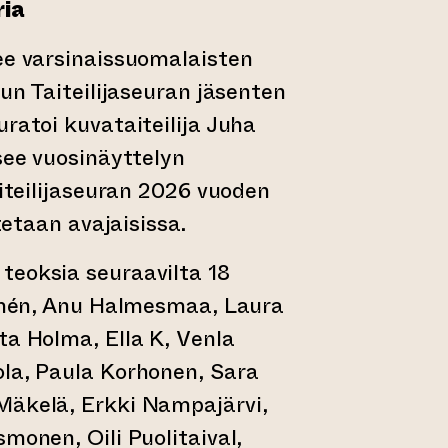
ria
ee varsinaissuomalaisten
run Taiteilijaseuran jäsenten
uratoi kuvataiteilija Juha
tsee vuosinäyttelyn
aiteilijaseuran 2026 vuoden
stetaan avajaisissa.
teoksia seuraavilta 18
llmén, Anu Halmesmaa, Laura
ta Holma, Ella K, Venla
ola, Paula Korhonen, Sara
Mäkelä, Erkki Nampajärvi,
monen, Oili Puolitaival,