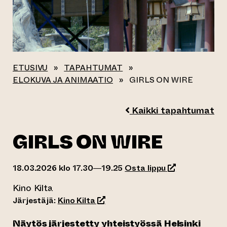
ETUSIVU
»
TAPAHTUMAT
»
ELOKUVA JA ANIMAATIO
»
GIRLS ON WIRE
Kaikki tapahtumat
GIRLS ON WIRE
(siirtyy toiseen
18.03.2026 klo 17.30—19.25
Osta lippu
Kino Kilta
(siirtyy toiseen verkkopalveluun)
Järjestäjä:
Kino Kilta
Näytös järjestetty yhteistyössä Helsinki