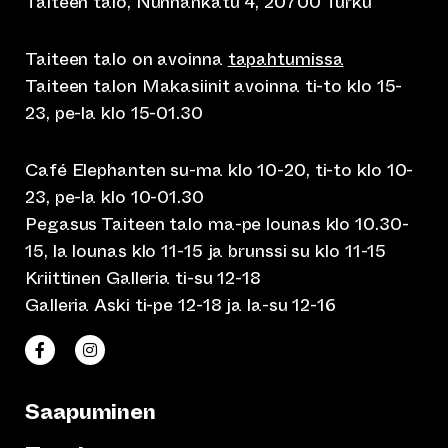
Taiteen talo, Nunnankatu 4, 20700 Turku
Taiteen talo on avoinna
tapahtumissa
Taiteen talon Makasiinit avoinna ti-to klo 15-
23, pe-la klo 15-01.30
Café Elephanten su-ma klo 10-20, ti-to klo 10-
23, pe-la klo 10-01.30
Pegasus Taiteen talo ma-pe lounas klo 10.30-
15, la lounas klo 11-15 ja brunssi su klo 11-15
Kriittinen Galleria ti-su 12-18
Galleria Aski ti-pe 12-18 ja la-su 12-16
(siirtyy toiseen verkkopalveluun)
(siirtyy toiseen verkkopalveluun)
Taiteen talo Facebookissa
Taiteen talo Instagramissa
Saapuminen