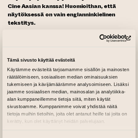
Cine Aasian kanssa! Huomioithan, että
näytöksessä on vain englanninkielinen
tekstitys.
Serkukset Tian Tian ja Fang Di ovat kasvaneet
(si
läheisinä kuin siskokset. Perheen rahaongelmat
ja Tian Tianin isän huuomeongelma ovat
kuitenkin ajaneet serkukset erilleen. Viisi vuotta
Tämä sivusto käyttää evästeitä
edellisen tapaamisen jälkeen Tian Tian ilmestyy
Käytämme evästeitä tarjoamamme sisällön ja mainosten
stuntnäyttelijänä elantonsa hankkivan Fang
räätälöimiseen, sosiaalisen median ominaisuuksien
tukemiseen ja kävijämäärämme analysoimiseen. Lisäksi
Din työpaikalle gangsterit perässään. Fang Di
jaamme sosiaalisen median, mainosalan ja analytiikka-
joutuukin jälleen vastentahtoisesti perheen
alan kumppaneillemme tietoja siitä, miten käytät
pelastajan rooliin.
sivustoamme. Kumppanimme voivat yhdistää näitä
tietoja muihin tietoihin, joita olet antanut heille tai joita on
Vivian Qun
(
Angels Wear White
) neronleimaus
kerätty, kun olet käyttänyt heidän palvelujaan.
on ollut sijoittaa neo-noir-tarina suurelta osin
elokuvastudion kulisseihin. Wuxia-elokuvien