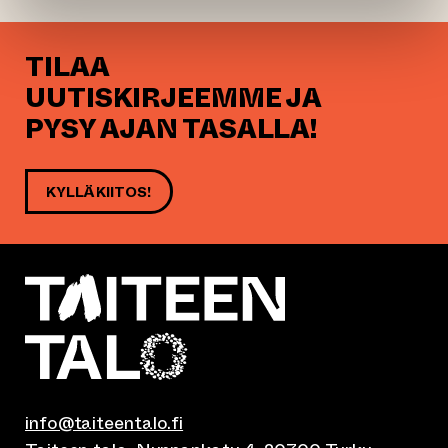
TILAA
UUTISKIRJEEMME JA
PYSY AJAN TASALLA!
KYLLÄ KIITOS!
info@taiteentalo.fi