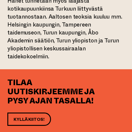
Hänet tunnetaan myös laajasta
kotikaupuunkiinsa Turkuun liittyvästä
tuotannostaan. Aaltosen teoksia kuuluu mm.
Helsingin kaupungin, Tampereen
taidemuseon, Turun kaupungin, Åbo
Akademin säätiön, Turun yliopiston ja Turun
yliopistollisen keskussairaalan
taidekokoelmiin.
TILAA
UUTISKIRJEEMME JA
PYSY AJAN TASALLA!
KYLLÄ KIITOS!