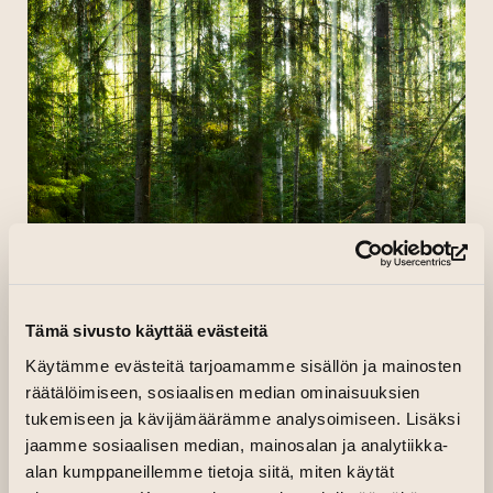
(si
Vesa Aaltonen tarkastelee Elomaa-
Tämä sivusto käyttää evästeitä
hankkeessaan valokuvataiteelliseen
Käytämme evästeitä tarjoamamme sisällön ja mainosten
työhönsä pohjautuen metsän merkitystä
räätälöimiseen, sosiaalisen median ominaisuuksien
ihmiselle ylisukupolvisen ja henkilökohtaisen
tukemiseen ja kävijämäärämme analysoimiseen. Lisäksi
metsäsuhteen kautta. Aaltonen omistaa
jaamme sosiaalisen median, mainosalan ja analytiikka-
alan kumppaneillemme tietoja siitä, miten käytät
kaksi hehtaaria kaunista, sata vuotta suvun