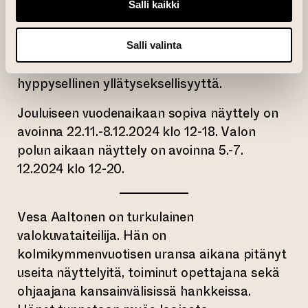
Salli kaikki
uusia kuvamaailmoja. Hän puhuu työstään
metsässä vuoropuheluna metsän kanssa,
jolloin työhön, kuten luonnossa
Salli valinta
työskentelyyn yleensäkin, sisältyy
hyppysellinen yllätyseksellisyyttä.
Jouluiseen vuodenaikaan sopiva näyttely on
avoinna 22.11.-8.12.2024 klo 12-18. Valon
polun aikaan näyttely on avoinna 5.-7.
12.2024 klo 12-20.
Vesa Aaltonen on turkulainen
valokuvataiteilija. Hän on
kolmikymmenvuotisen uransa aikana pitänyt
useita näyttelyitä, toiminut opettajana sekä
ohjaajana kansainvälisissä hankkeissa.