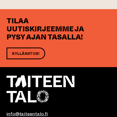
TILAA
UUTISKIRJEEMME JA
PYSY AJAN TASALLA!
KYLLÄ KIITOS!
info@taiteentalo.fi