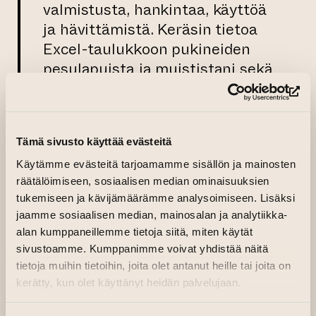
valmistusta, hankintaa, käyttöä
ja hävittämistä. Keräsin tietoa
Excel-taulukkoon pukineiden
pesulapuista ja muististani sekä
arvioimalla vaatteita
(si
aistinvaraisesti ja internetistä
saatavan tiedon avulla. Käytin
Tämä sivusto käyttää evästeitä
keräämääni tietoa aineettomana
materiaalina teoksiin.
Käytämme evästeitä tarjoamamme sisällön ja mainosten
räätälöimiseen, sosiaalisen median ominaisuuksien
Näyttelyni teokset ovat
tukemiseen ja kävijämäärämme analysoimiseen. Lisäksi
enimmäkseen seinävaatteita tai
jaamme sosiaalisen median, mainosalan ja analytiikka-
alan kumppaneillemme tietoja siitä, miten käytät
muita tekstiiliteoksia, kuten
sivustoamme. Kumppanimme voivat yhdistää näitä
toiminnallisia installaatioita.
tietoja muihin tietoihin, joita olet antanut heille tai joita on
Teokset havainnollistavat tietoa
kerätty, kun olet käyttänyt heidän palvelujaan.
ja niiden materiaalina ovat