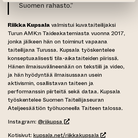
Suomen rahasto.”
Riikka Kupsala
valmistui kuvataiteilijaksi
Turun AMK:n Taideakatemiasta vuonna 2017,
jonka jälkeen hän on toiminut vapaana
taiteilijana Turussa. Kupsala työskentelee
konseptuaalisesti tila-aikataiteiden piirissä.
Hänen ilmaisuvälineenään on tekstiili ja video,
ja hän hyödyntää ilmaisussaan usein
aktivismin, osallistavan taiteen ja
performanssin piirteitä sekä dataa. Kupsala
työskentelee Suomen Taiteilijaseuran
Ateljeesäätiön työhuoneella Taiteen talossa.
(siirtyy toiseen verkkopalvelu
Instagram:
@riikupsa
(siirtyy toisee
Kotisivut:
kupsala.net/riikkakupsala