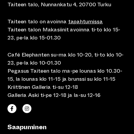
Taiteen talo, Nunnankatu 4, 20700 Turku
Taiteen talo on avoinna
tapahtumissa
Taiteen talon Makasiinit avoinna ti-to klo 15-
23, pe-la klo 15-01.30
Café Elephanten su-ma klo 10-20, ti-to klo 10-
23, pe-la klo 10-01.30
Pegasus Taiteen talo ma-pe lounas klo 10.30-
15, la lounas klo 11-15 ja brunssi su klo 11-15
Kriittinen Galleria ti-su 12-18
Galleria Aski ti-pe 12-18 ja la-su 12-16
(siirtyy toiseen verkkopalveluun)
(siirtyy toiseen verkkopalveluun)
Taiteen talo Facebookissa
Taiteen talo Instagramissa
Saapuminen