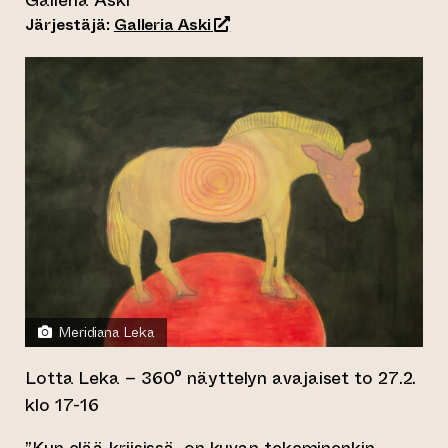
Galleria Aski
(siirtyy toiseen verkkopalveluu
Järjestäjä:
Galleria Aski
Meridiana Leka
Lotta Leka – 360° näyttelyn avajaiset to 27.2.
klo 17-16
”Kun elää kriisissä, on kuvan tekeminenkin