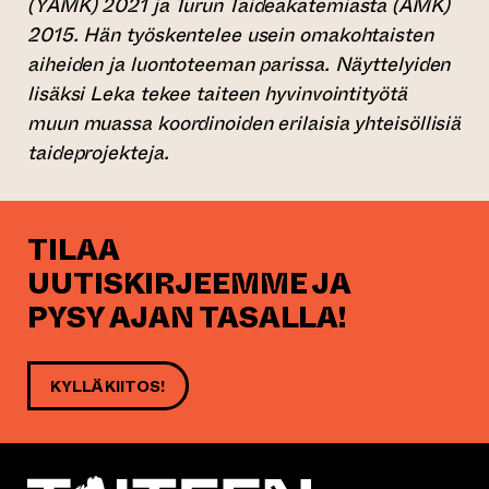
(YAMK) 2021 ja Turun Taideakatemiasta (AMK)
2015. Hän työskentelee usein omakohtaisten
aiheiden ja luontoteeman parissa. Näyttelyiden
lisäksi Leka tekee taiteen hyvinvointityötä
muun muassa koordinoiden erilaisia yhteisöllisiä
taideprojekteja.
TILAA
UUTISKIRJEEMME JA
PYSY AJAN TASALLA!
KYLLÄ KIITOS!