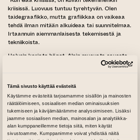
kriisissä. Luovuus tuntuu tyrehtyvän. Olen
taidegraafikko, mutta grafiikkaa on vaikeaa
tehdä ilman mitään alkuideaa tai suunnitelmaa.
Irtaannuin aiemmanlaisesta tekemisestä ja
tekniikoista.
Halusin korjata hänet. Aloin muovata savesta
hänelle eheää tulevaisuutta. Kuivausvaiheessa
(si
hyllyt romahtivat, poltossa osat irtoilivat.
Halusin korjata itseni. Aloin muovata
Tämä sivusto käyttää evästeitä
ympyröitä, palloja, kokonaisia. Ne pysyivät
Käytämme evästeitä tarjoamamme sisällön ja mainosten
ehjinä.
räätälöimiseen, sosiaalisen median ominaisuuksien
Otin käteeni siveltimen. Edessäni oli vain tyhjä,
tukemiseen ja kävijämäärämme analysoimiseen. Lisäksi
suuri paperi, jota katsoin ja kysyin: mitä väriä
jaamme sosiaalisen median, mainosalan ja analytiikka-
alan kumppaneillemme tietoja siitä, miten käytät
ja muotoa sinä haluat? Alkuvaiheessa kuvat
sivustoamme. Kumppanimme voivat yhdistää näitä
tuntuivat pelkältä sekamelskalta. Keräilin