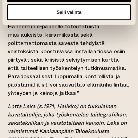
360° kuvaa mielenrauhan etsimistä
Salli valinta
haastavassa tilanteessa. Sekatekniikalla
Hahnemühle-paperille toteutetuista
maalauksista, keramiikasta sekä
polttamattomasta savesta tehdyistä
veistoksista koostuvassa installaatiossa esiin
piirtyvät sekä kriisistä selviytymisen kartta
että taiteellisen työskentelyn tutkimusmatka.
Paradoksaalisesti luopumalla kontrollista ja
päästämällä irti voi saavuttaa elämänhallintaa,
yhteyden ja keinoja jatkaa.”
Lotta Leka (s.1971, Halikko) on turkulainen
kuvataiteilija, joka työskentelee taidegrafiikan,
sekatekniikan ja veistotaiteen keinoin. Leka on
valmistunut Kankaanpään Taidekoulusta