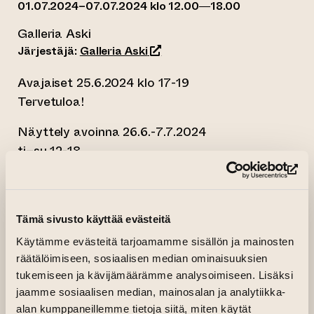
01.07.2024–07.07.2024 klo 12.00—18.00
Galleria Aski
(siirtyy toiseen verkkopalveluu
Järjestäjä:
Galleria Aski
Avajaiset 25.6.2024 klo 17-19
Tervetuloa!
Näyttely avoinna 26.6.-7.7.2024
ti–su 12-18
(si
Kuvataiteilija Lena Kuiviston yksityisnäyttely
Beautiful life avautuu 25. kesäkuuta Galleria
Askissa. Kuivisto tuo kesänäyttelyyn uusimpia
Tämä sivusto käyttää evästeitä
abstrakteja maalauksiaan, jotka käsittelevät
Käytämme evästeitä tarjoamamme sisällön ja mainosten
kauneutta, rakkautta ja tunnetta, että kaikki
räätälöimiseen, sosiaalisen median ominaisuuksien
on hyvin. Näyttelyn teokset ovat syntyneet
tukemiseen ja kävijämäärämme analysoimiseen. Lisäksi
spontaanisti ja maalausprosessi on ollut nopea.
jaamme sosiaalisen median, mainosalan ja analytiikka-
alan kumppaneillemme tietoja siitä, miten käytät