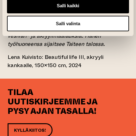
tuli lapsen myötä luonnollinen tauko ja tauko
Salli kaikki
jatkui, kun hän toimi kuvataiteen lehtorina
yläkoulussa ja lukiossa. Vuodesta 2019 lähtien
Salli valinta
Lena Kuivisto on pääasiassa maalannut
vesiväri- ja akryylimaalauksia. Hänen
työhuoneensa sijaitsee Taiteen talossa.
Lena Kuivisto: Beautiful life III, akryyli
kankaalle, 150×150 cm, 2024
TILAA
UUTISKIRJEEMME JA
PYSY AJAN TASALLA!
KYLLÄ KIITOS!