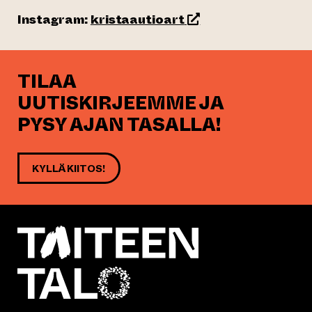
(siirtyy toiseen verkk
Instagram:
kristaautioart
TILAA
UUTISKIRJEEMME JA
PYSY AJAN TASALLA!
KYLLÄ KIITOS!