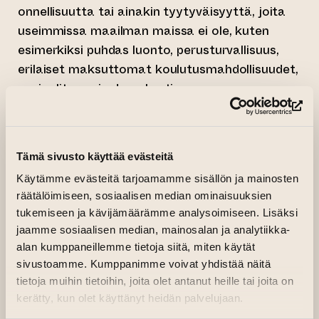
onnellisuutta tai ainakin tyytyväisyyttä, joita
useimmissa maailman maissa ei ole, kuten
esimerkiksi puhdas luonto, perusturvallisuus,
erilaiset maksuttomat koulutusmahdollisuudet,
sosiaaliturva ja demokratia.
(si
Aloin kuitenkin pohtimaan omalta kohdaltani,
mikä minulle tuo onnellisuutta, ja vaikuttaako
suomalaisuus siihen. Tärkeä onnellisuuteni
Tämä sivusto käyttää evästeitä
tekijä on saada tehdä sellaista työtä, jota
Käytämme evästeitä tarjoamamme sisällön ja mainosten
rakastan, eli maalaaminen. Maalaamisessa
räätälöimiseen, sosiaalisen median ominaisuuksien
minut tekee onnelliseksi värien käsittely, oikean
tukemiseen ja kävijämäärämme analysoimiseen. Lisäksi
jaamme sosiaalisen median, mainosalan ja analytiikka-
värin etsiminen ja löytäminen, värin
alan kumppaneillemme tietoja siitä, miten käytät
yhdistäminen toiseen väriin. Keveät ja pirteät
sivustoamme. Kumppanimme voivat yhdistää näitä
värit tuottavat minulle piristystä ja iloa, mutta
tietoja muihin tietoihin, joita olet antanut heille tai joita on
syvemmät värit tuottavat pidempiaikaista
kerätty, kun olet käyttänyt heidän palvelujaan.
onnen tunnetta.