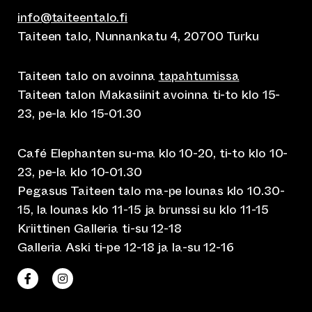
info@taiteentalo.fi
Taiteen talo, Nunnankatu 4, 20700 Turku
Taiteen talo on avoinna
tapahtumissa
Taiteen talon Makasiinit avoinna ti-to klo 15-
23, pe-la klo 15-01.30
Café Elephanten su-ma klo 10-20, ti-to klo 10-
23, pe-la klo 10-01.30
Pegasus Taiteen talo ma-pe lounas klo 10.30-
15, la lounas klo 11-15 ja brunssi su klo 11-15
Kriittinen Galleria ti-su 12-18
Galleria Aski ti-pe 12-18 ja la-su 12-16
(siirtyy toiseen verkkopalveluun)
(siirtyy toiseen verkkopalveluun)
Taiteen talo Facebookissa
Taiteen talo Instagramissa