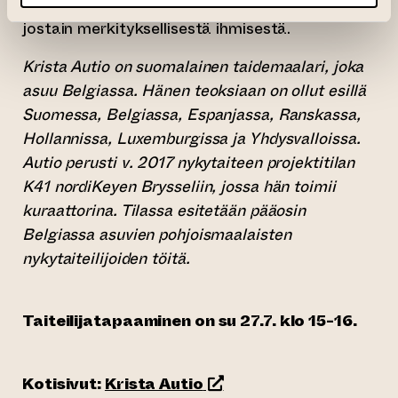
tuonut mukanaan muiston tai mielikuvan
jostain merkityksellisestä ihmisestä.
Krista Autio on suomalainen taidemaalari, joka
asuu Belgiassa. Hänen teoksiaan on ollut esillä
Suomessa, Belgiassa, Espanjassa, Ranskassa,
Hollannissa, Luxemburgissa ja Yhdysvalloissa.
Autio perusti v. 2017 nykytaiteen projektitilan
K41 nordiKeyen Brysseliin, jossa hän toimii
kuraattorina. Tilassa esitetään pääosin
Belgiassa asuvien pohjoismaalaisten
nykytaiteilijoiden töitä.
Taiteilijatapaaminen on su 27.7. klo 15-16.
(siirtyy toiseen verkkopalv
Kotisivut:
Krista Autio