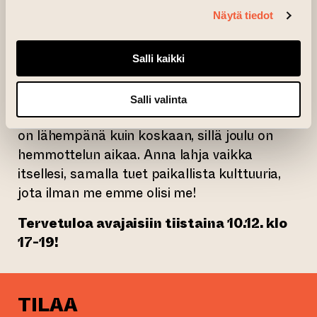
kuvataiteilijoiden monipuolisuuden.
Näytä tiedot
Mielitkö itsellesi tai läheisillesi jotain
Salli kaikki
paikallista ja pysyvää muistoa, puuttuuko
seiniltäsi vielä se ainutlaatuinen teos, jollaista
Salli valinta
et naapurissa näe. Nyt teoksen löytyminen
on lähempänä kuin koskaan, sillä joulu on
hemmottelun aikaa. Anna lahja vaikka
itsellesi, samalla tuet paikallista kulttuuria,
jota ilman me emme olisi me!
Tervetuloa avajaisiin tiistaina 10.12. klo
17-19!
TILAA