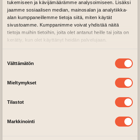
tukemiseen ja kävijämäärämme analysoimiseen. Lisäksi
jaamme sosiaalisen median, mainosalan ja analytiikka-
Stille Nacht 2022: Vesa Aaltonen
alan kumppaneillemme tietoja siitä, miten käytät
Rettigin kuvataiteilijat – Juldrömmar
sivustoamme. Kumppanimme voivat yhdistää näitä
11.-22.12.2024 ti-su klo 12-18
tietoja muihin tietoihin, joita olet antanut heille tai joita on
kerätty, kun olet käyttänyt heidän palvelujaan.
Avajaiset 10.12. klo 17-19
Suostumuksen
Vuosi sitten joulun alla meillä oli
Välttämätön
valinta
unelma. Vain reilu puoli vuotta on siitä,
kun galleria Askin avajaisia juhlittiin.
Mieltymykset
Vauhti on ollut huima ja
näyttelyavajaisia on tuon jälkeen
Tilastot
vietetty kahden viikon välein ja nyt
avataan gallerian historian näyttely
numero 16. Juldrömmar on
Markkinointi
joulukattaus, se on uutta ja perinteistä
ja esittelee kävijöille Rettigin