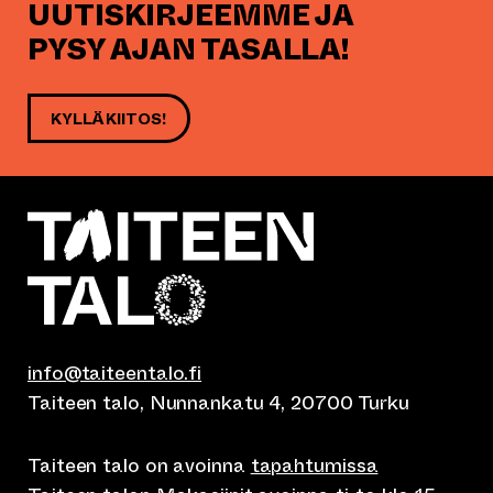
UUTISKIRJEEMME JA
PYSY AJAN TASALLA!
KYLLÄ KIITOS!
info@taiteentalo.fi
Taiteen talo, Nunnankatu 4, 20700 Turku
Taiteen talo on avoinna
tapahtumissa