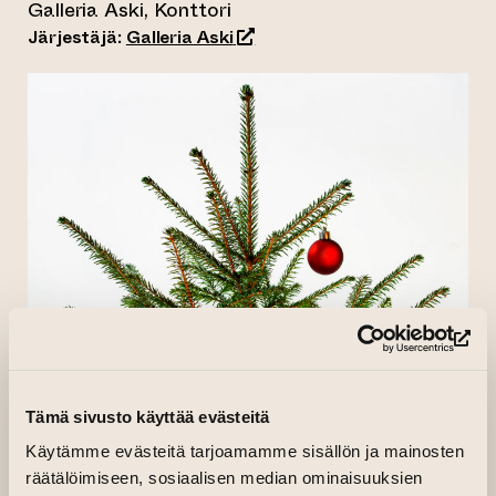
Galleria Aski, Konttori
(siirtyy toiseen verkkopalveluu
Järjestäjä:
Galleria Aski
(si
Tämä sivusto käyttää evästeitä
Käytämme evästeitä tarjoamamme sisällön ja mainosten
räätälöimiseen, sosiaalisen median ominaisuuksien