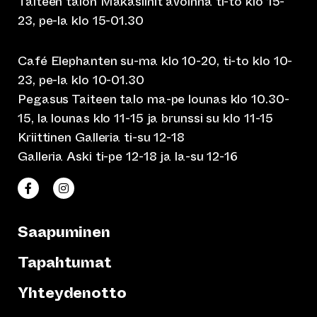
Taiteen talon Makasiinit avoinna ti-to klo 15-
23, pe-la klo 15-01.30
Café Elephanten su-ma klo 10-20, ti-to klo 10-
23, pe-la klo 10-01.30
Pegasus Taiteen talo ma-pe lounas klo 10.30-
15, la lounas klo 11-15 ja brunssi su klo 11-15
Kriittinen Galleria ti-su 12-18
Galleria Aski ti-pe 12-18 ja la-su 12-16
(siirtyy toiseen verkkopalveluun)
(siirtyy toiseen verkkopalveluun)
Taiteen talo Facebookissa
Taiteen talo Instagramissa
Saapuminen
Tapahtumat
Yhteydenotto