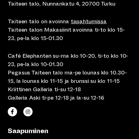
Taiteen talo, Nunnankatu 4, 20700 Turku
Taiteen talo on avoinna
tapahtumissa
Taiteen talon Makasiinit avoinna ti-to klo 15-
23, pe-la klo 15-01.30
Café Elephanten su-ma klo 10-20, ti-to klo 10-
23, pe-la klo 10-01.30
Pegasus Taiteen talo ma-pe lounas klo 10.30-
15, la lounas klo 11-15 ja brunssi su klo 11-15
Kriittinen Galleria ti-su 12-18
Galleria Aski ti-pe 12-18 ja la-su 12-16
(siirtyy toiseen verkkopalveluun)
(siirtyy toiseen verkkopalveluun)
Taiteen talo Facebookissa
Taiteen talo Instagramissa
Saapuminen