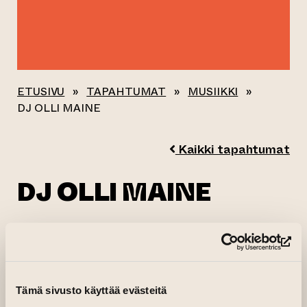
ETUSIVU
»
TAPAHTUMAT
»
MUSIIKKI
»
DJ OLLI MAINE
Kaikki tapahtumat
DJ OLLI MAINE
25.06.2026–26.06.2026 klo 19.00—01.30
(si
Taiteen talon Makasiinit
Tämä sivusto käyttää evästeitä