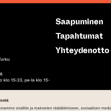
Saapuminen
Tapahtumat
Yhteydenotto
Turku
sa
 klo 15-23, pe-la klo 15-
o klo 10-23, pe-la klo 10-
teitä
mamme sisällön ja mainosten räätälöimiseen, sosiaalisen medi