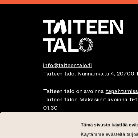
info@taiteentalo.fi
Taiteen talo, Nunnankatu 4, 20700 
Taiteen talo on avoinna
tapahtumis
Taiteen talon Makasiinit avoinna ti-to
01.30
Café Elephanten su-ma klo 10-20, ti-t
Tämä sivusto käyttää eväs
01.30
Käytämme evästeitä tarjoa