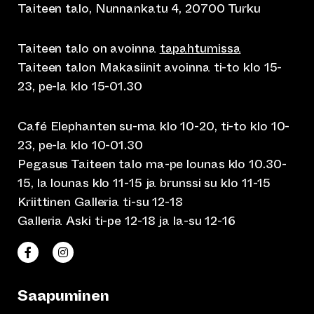
Taiteen talo, Nunnankatu 4, 20700 Turku
Taiteen talo on avoinna
tapahtumissa
Taiteen talon Makasiinit avoinna ti-to klo 15-
23, pe-la klo 15-01.30
Café Elephanten su-ma klo 10-20, ti-to klo 10-
23, pe-la klo 10-01.30
Pegasus Taiteen talo ma-pe lounas klo 10.30-
15, la lounas klo 11-15 ja brunssi su klo 11-15
Kriittinen Galleria ti-su 12-18
Galleria Aski ti-pe 12-18 ja la-su 12-16
(siirtyy toiseen verkkopalveluun)
(siirtyy toiseen verkkopalveluun)
Taiteen talo Facebookissa
Taiteen talo Instagramissa
Saapuminen