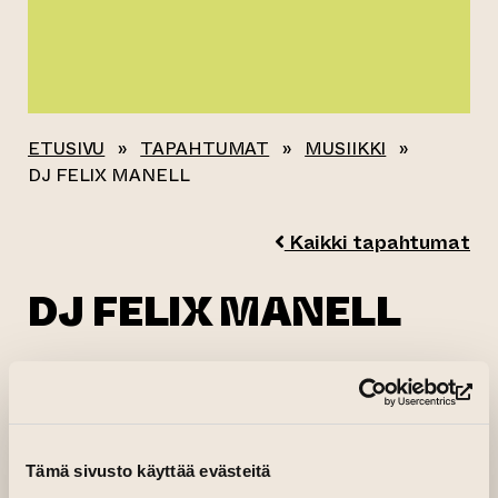
ETUSIVU
»
TAPAHTUMAT
»
MUSIIKKI
»
DJ FELIX MANELL
Kaikki tapahtumat
DJ FELIX MANELL
14.05.2026 klo 19.00—23.00
(si
Taiteen talon Makasiinit
Tämä sivusto käyttää evästeitä