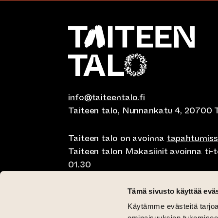
info@taiteentalo.fi
Taiteen talo, Nunnankatu 4, 20700 
Taiteen talo on avoinna
tapahtumis
Taiteen talon Makasiinit avoinna ti-to
01.30
Café Elephanten su-ma klo 10-20, ti-t
Tämä sivusto käyttää eväs
01.30
Käytämme evästeitä tarjoa
ominaisuuksien tukemisee