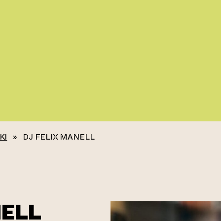
KI
»
DJ FELIX MANELL
NELL