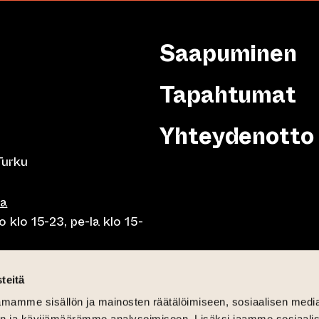
Saapuminen
Tapahtumat
Yhteydenotto
Turku
sa
 klo 15-23, pe-la klo 15-
o klo 10-23, pe-la klo 10-
teitä
mamme sisällön ja mainosten räätälöimiseen, sosiaalisen medi
n ja kävijämäärämme analysoimiseen. Lisäksi jaamme sosiaali