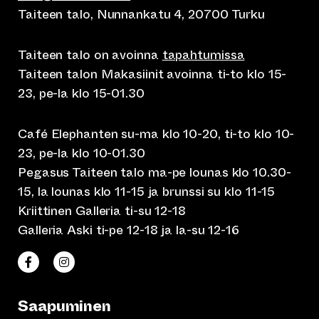
Taiteen talo, Nunnankatu 4, 20700 Turku
Taiteen talo on avoinna
tapahtumissa
Taiteen talon Makasiinit avoinna ti-to klo 15-
23, pe-la klo 15-01.30
Café Elephanten su-ma klo 10-20, ti-to klo 10-
23, pe-la klo 10-01.30
Pegasus Taiteen talo ma-pe lounas klo 10.30-
15, la lounas klo 11-15 ja brunssi su klo 11-15
Kriittinen Galleria ti-su 12-18
Galleria Aski ti-pe 12-18 ja la-su 12-16
(siirtyy toiseen verkkopalveluun)
(siirtyy toiseen verkkopalveluun)
Taiteen talo Facebookissa
Taiteen talo Instagramissa
Saapuminen