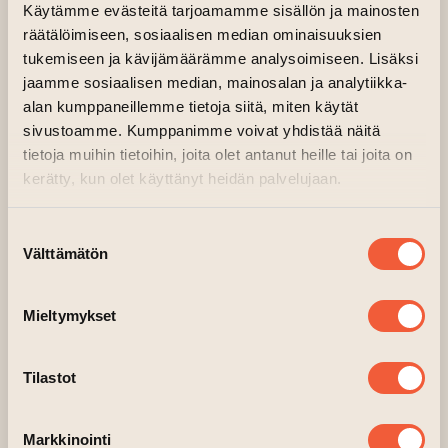
Käytämme evästeitä tarjoamamme sisällön ja mainosten
räätälöimiseen, sosiaalisen median ominaisuuksien
tukemiseen ja kävijämäärämme analysoimiseen. Lisäksi
jaamme sosiaalisen median, mainosalan ja analytiikka-
alan kumppaneillemme tietoja siitä, miten käytät
sivustoamme. Kumppanimme voivat yhdistää näitä
tietoja muihin tietoihin, joita olet antanut heille tai joita on
kerätty, kun olet käyttänyt heidän palvelujaan.
Aloita lähtölaskenta jouluun joulukoristeiden
valmistamisen parissa! Tällä kurssilla
Suostumuksen
heittäydytään joulutunnelmaan valmistamalla
Välttämätön
valinta
omannäköisiä jouluisia keramiikkatuotteita
itselle tai lahjaksi. Voit tulla kurssille omien
Mieltymykset
ideoiden kanssa tai ideoida yhdessä ohjaajan
kanssa. Kurssihintaan kuuluu 600g savea,
Tilastot
josta ehdit kahden tunnin aikana valmistaa
muutamia pienempiä tai yhden isomman työn.
Työsi voi olla esim. pieni ovikranssi,
Markkinointi