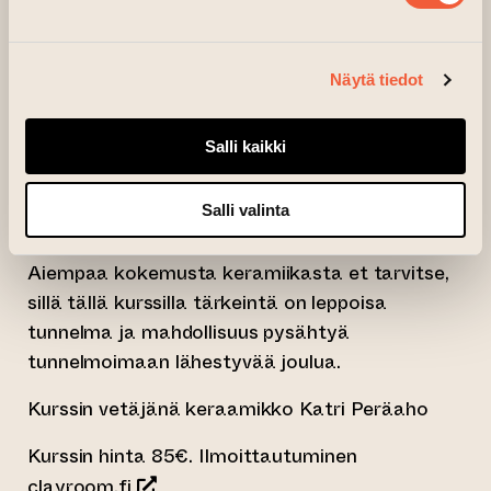
tarjoilukulho joulumakeisille, glögimuki tai
muutama koriste joulukuuseen.
Näytä tiedot
Kurssilla on käytössä monipuolinen valikoima
engobevärejä, joilla töihin on mahdollista saada
Salli kaikki
värillisiä koristeluita. Valmiit työt poltetaan ja
lasitetaan valintasi mukaan joko kirkkaalla tai
valkoisella lasitteella kurssin vetäjän toimesta.
Salli valinta
Työt ovat noudettavissa kuukauden sisällä.
Aiempaa kokemusta keramiikasta et tarvitse,
sillä tällä kurssilla tärkeintä on leppoisa
tunnelma ja mahdollisuus pysähtyä
tunnelmoimaan lähestyvää joulua.
Kurssin vetäjänä keraamikko Katri Peräaho
Kurssin hinta 85€. Ilmoittautuminen
(siirtyy toiseen verkkopalveluun)
clayroom.fi