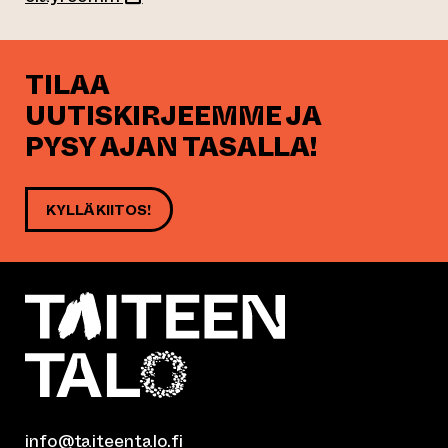
TILAA
UUTISKIRJEEMME JA
PYSY AJAN TASALLA!
KYLLÄ KIITOS!
info@taiteentalo.fi