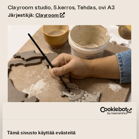
Clayroom studio, 5.kerros, Tehdas, ovi A3
(siirtyy toiseen verkkopalveluun)
Järjestäjä:
Clayroom
(si
Tämä sivusto käyttää evästeitä