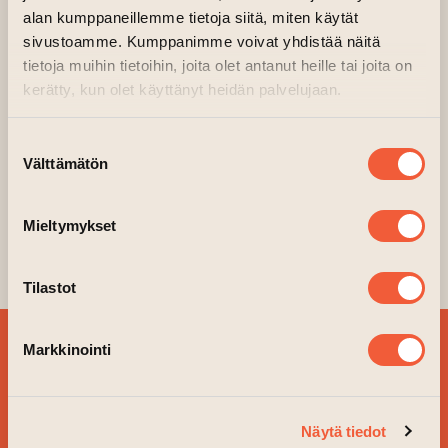
alan kumppaneillemme tietoja siitä, miten käytät
Cize on turkulainen graffitimaalari, jonka
sivustoamme. Kumppanimme voivat yhdistää näitä
kiinnostus spraymaalauskulttuuria kohtaan
tietoja muihin tietoihin, joita olet antanut heille tai joita on
alkoi 90-luvun lopulla. Omien sanojensa
kerätty, kun olet käyttänyt heidän palvelujaan.
mukaan hänen maalaamisensa painottuu tällä
hetkellä viikonlopuille: LFTW: Living for the
Suostumuksen
Välttämätön
weekends
valinta
Taideseinän teokset vaihtuvat määrätyin
Mieltymykset
aikavälein ja omasi pääset toteuttamaan
ottamalla yhteyttä:
taideseina@gmail.com
Tilastot
TILAA
Markkinointi
UUTISKIRJEEMME JA
PYSY AJAN TASALLA!
Näytä tiedot