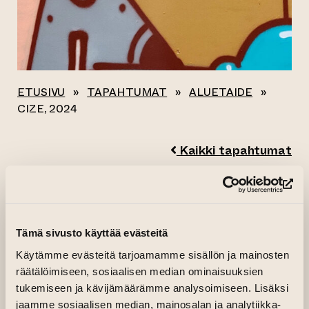
ETUSIVU
»
TAPAHTUMAT
»
ALUETAIDE
»
CIZE, 2024
Kaikki tapahtumat
CIZE, 2024
(si
31.01.2024–04.02.2024 klo 18.00—23.00
Tämä sivusto käyttää evästeitä
Taideseinä
Käytämme evästeitä tarjoamamme sisällön ja mainosten
Taideseinän uusi teos 4.2.2024 saakka.
räätälöimiseen, sosiaalisen median ominaisuuksien
tukemiseen ja kävijämäärämme analysoimiseen. Lisäksi
CIZE, 2024
jaamme sosiaalisen median, mainosalan ja analytiikka-