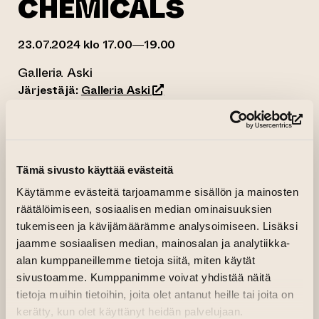
CHEMICALS
23.07.2024 klo 17.00—19.00
Galleria Aski
(siirtyy toiseen verkkopalveluu
Järjestäjä:
Galleria Aski
Avajaiset 23.7.2024 klo 17-19
(si
Tervetuloa!
Tämä sivusto käyttää evästeitä
Näyttely avoinna 24.7.-4.8.2024
Käytämme evästeitä tarjoamamme sisällön ja mainosten
ti–su 12–18
räätälöimiseen, sosiaalisen median ominaisuuksien
Galleria Aski, F-rakennus
tukemiseen ja kävijämäärämme analysoimiseen. Lisäksi
Sisäänkäynti Nunnankadulta ja Sisäpihalta
jaamme sosiaalisen median, mainosalan ja analytiikka-
alan kumppaneillemme tietoja siitä, miten käytät
Tiina Vainio käsittelee teoksissaan kauneutta
sivustoamme. Kumppanimme voivat yhdistää näitä
ja sen hintaa: kosmetiikkateollisuudessa
tietoja muihin tietoihin, joita olet antanut heille tai joita on
käytettävien aineiden haitallisuutta ihmiselle ja
kerätty, kun olet käyttänyt heidän palvelujaan.