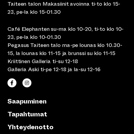
Taiteen talon Makasiinit avoinna ti-to klo 15-
23, pe-la klo 15-01.30
Café Elephanten su-ma klo 10-20, ti-to klo 10-
23, pe-la klo 10-01.30
Pegasus Taiteen talo ma-pe lounas klo 10.30-
15, la lounas klo 11-15 ja brunssi su klo 11-15
Kriittinen Galleria ti-su 12-18
Galleria Aski ti-pe 12-18 ja la-su 12-16
(siirtyy toiseen verkkopalveluun)
(siirtyy toiseen verkkopalveluun)
Taiteen talo Facebookissa
Taiteen talo Instagramissa
Saapuminen
Tapahtumat
Yhteydenotto