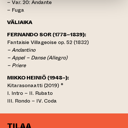
– Var. 20: Andante
– Fuga
VÄLIAIKA
FERNANDO SOR (1778–1839):
Fantaisie Villageoise op. 52 (1832)
– Andantino
– Appel – Danse (Allegro)
– Priere
MIKKO HEINIÖ (1948–):
Kitarasonaatti (2019) *
I. Intro – II. Rubato
III. Rondo – IV. Coda
TILAA