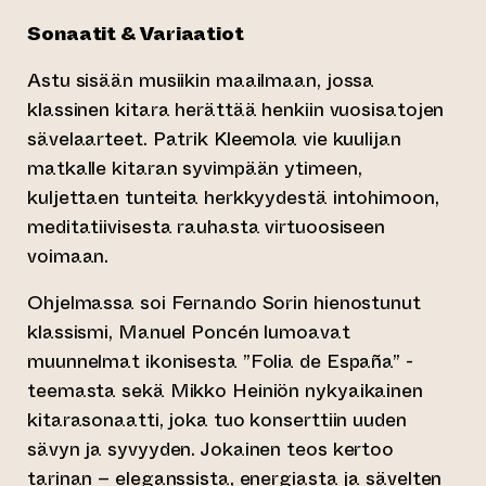
Sonaatit & Variaatiot
Astu sisään musiikin maailmaan, jossa
klassinen kitara herättää henkiin vuosisatojen
sävelaarteet. Patrik Kleemola vie kuulijan
matkalle kitaran syvimpään ytimeen,
kuljettaen tunteita herkkyydestä intohimoon,
meditatiivisesta rauhasta virtuoosiseen
voimaan.
Ohjelmassa soi Fernando Sorin hienostunut
klassismi, Manuel Poncén lumoavat
muunnelmat ikonisesta ”Folia de España” -
teemasta sekä Mikko Heiniön nykyaikainen
kitarasonaatti, joka tuo konserttiin uuden
sävyn ja syvyyden. Jokainen teos kertoo
tarinan – eleganssista, energiasta ja sävelten