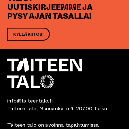
UUTISKIRJEEMME JA
PYSY AJAN TASALLA!
KYLLÄ KIITOS!
info@taiteentalo.fi
Taiteen talo, Nunnankatu 4, 20700 Turku
Taiteen talo on avoinna
tapahtumissa