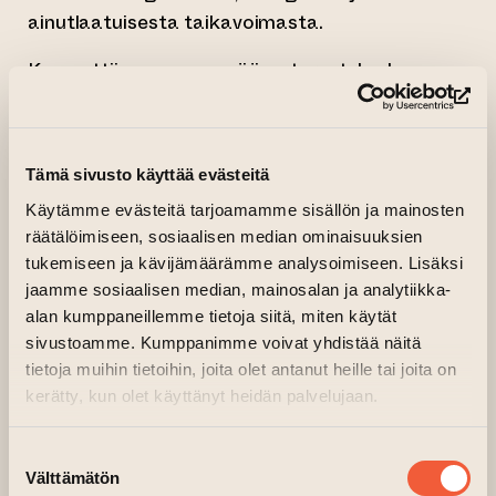
ainutlaatuisesta taikavoimasta.
Konserttiin on vapaa pääsy, tervetuloa!
(si
OHJELMA
Tämä sivusto käyttää evästeitä
Patrik Kleemola
,
kitara
Käytämme evästeitä tarjoamamme sisällön ja mainosten
FERNANDO SOR (1778–1839):
räätälöimiseen, sosiaalisen median ominaisuuksien
Sonata seconda op. 15 (n. 1806)
tukemiseen ja kävijämäärämme analysoimiseen. Lisäksi
jaamme sosiaalisen median, mainosalan ja analytiikka-
MANUEL PONCE (1882–1948):
alan kumppaneillemme tietoja siitä, miten käytät
Variations sur ”Folia de España” et Fugue
sivustoamme. Kumppanimme voivat yhdistää näitä
(1930)
tietoja muihin tietoihin, joita olet antanut heille tai joita on
kerätty, kun olet käyttänyt heidän palvelujaan.
– Theme
– Var. 1: Poco vivo
Suostumuksen
– Var. 2: Allegretto mosso
Välttämätön
valinta
– Var. 3: Lento