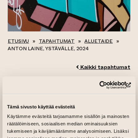
ETUSIVU
»
TAPAHTUMAT
»
ALUETAIDE
»
ANTON LAINE, YSTÄVÄLLE, 2024
Kaikki tapahtumat
ANTON LAINE,
(si
YSTÄVÄLLE, 2024
Tämä sivusto käyttää evästeitä
10.06.2024–16.06.2024 klo 08.00—23.00
Käytämme evästeitä tarjoamamme sisällön ja mainosten
räätälöimiseen, sosiaalisen median ominaisuuksien
Taideseinä
tukemiseen ja kävijämäärämme analysoimiseen. Lisäksi
Taideseinän uusi teos 16.6.2024 saakka.