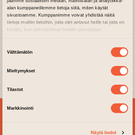
jaamme sosiaalisen median, mainosalan ja analytiikka-
ANTON LAINE, YSTÄVÄLLE, 2024
alan kumppaneillemme tietoja siitä, miten käytät
sivustoamme. Kumppanimme voivat yhdistää näitä
Anton Laine on turkulainen graffiti- ja
tietoja muihin tietoihin, joita olet antanut heille tai joita on
tatuointitaiteilija.
kerätty, kun olet käyttänyt heidän palvelujaan.
@tkuantsatattoo
Suostumuksen
Välttämätön
valinta
@tkuantsa_sidequests
Seinän teokset vaihtuvat määrätyin aikavälein
Mieltymykset
ja omasi pääset toteuttamaan ottamalla
yhteyttä:
taideseina@gmail.com
Tilastot
Markkinointi
TILAA
UUTISKIRJEEMME JA
PYSY AJAN TASALLA!
Näytä tiedot