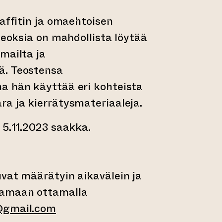
raffitin ja omaehtoisen
 teoksia on mahdollista löytää
mailta ja
ä. Teostensa
a hän käyttää eri kohteista
a ja kierrätysmateriaaleja.
 5.11.2023 saakka.
vat määrätyin aikavälein ja
tamaan ottamalla
@gmail.com