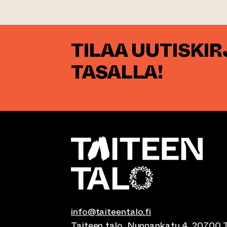
TILAA UUTISKI
TASALLA!
info@taiteentalo.fi
Taiteen talo, Nunnankatu 4, 20700 