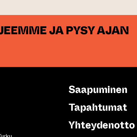
RJEEMME JA PYSY AJAN
Saapuminen
Tapahtumat
Yhteydenotto
Turku