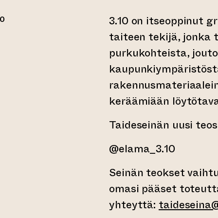
3.10 on itseoppinut g
00
taiteen tekijä, jonka
purkukohteista, jouto
kaupunkiympäristöst
rakennusmateriaalein
keräämiään löytötavar
Taideseinän uusi teos
@elama_3.10
Seinän teokset vaihtu
omasi pääset toteut
yhteyttä:
taideseina