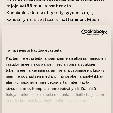
rajoja vetää muu lainsäädäntö.
Kunnianloukkaukset, yksityisyyden suoja,
kansanryhmiä vastaan kiihottaminen. Muun
muassa. Ilmaisunvapauden nimissä nämä
olisivat yhtä lailla ilmaisunvapauden
(si
väärinkäyttöä. Mutta taiteen alueella meillä on
tätäkin suurempi vastuu: meidän
Tämä sivusto käyttää evästeitä
tehtävänämme on yksinkertaisesti tehdä
Käytämme evästeitä tarjoamamme sisällön ja mainosten
hyvää taidetta. Se on vaativaa työtä. Ja siitä
räätälöimiseen, sosiaalisen median ominaisuuksien
on klassikot tehty.
tukemiseen ja kävijämäärämme analysoimiseen. Lisäksi
jaamme sosiaalisen median, mainosalan ja analytiikka-
alan kumppaneillemme tietoja siitä, miten käytät
sivustoamme. Kumppanimme voivat yhdistää näitä
tietoja muihin tietoihin, joita olet antanut heille tai joita on
kerätty, kun olet käyttänyt heidän palvelujaan.