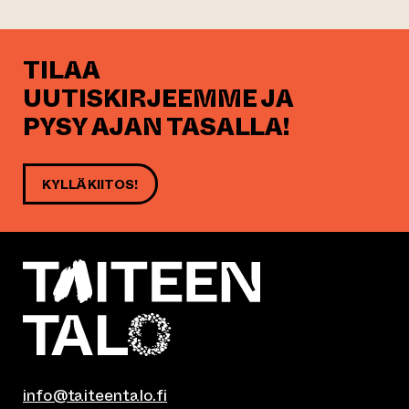
TILAA
UUTISKIRJEEMME JA
PYSY AJAN TASALLA!
KYLLÄ KIITOS!
info@taiteentalo.fi