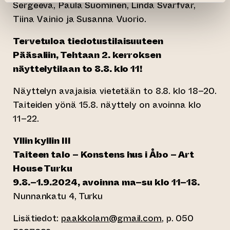
Sergeeva, Paula Suominen, Linda Svarfvar,
Tiina Vainio ja Susanna Vuorio.
Tervetuloa tiedotustilaisuuteen
Pääsaliin, Tehtaan 2. kerroksen
näyttelytilaan to 8.8. klo 11!
Näyttelyn avajaisia vietetään to 8.8. klo 18–20.
Taiteiden yönä 15.8. näyttely on avoinna klo
11–22.
Yllin kyllin III
Taiteen talo – Konstens hus i Åbo – Art
House Turku
9.8.–1.9.2024, avoinna ma–su klo 11–18.
Nunnankatu 4, Turku
Lisätiedot:
paakkolam@gmail.com
, p. 050