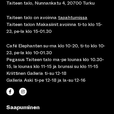
Taiteen talo, Nunnankatu 4, 20700 Turku
Taiteen talo on avoinna
tapahtumissa
Taiteen talon Makasiinit avoinna ti-to klo 15-
23, pe-la klo 15-01.30
Café Elephanten su-ma klo 10-20, ti-to klo 10-
23, pe-la klo 10-01.30
Pegasus Taiteen talo ma-pe lounas klo 10.30-
15, la lounas klo 11-15 ja brunssi su klo 11-15
Kriittinen Galleria ti-su 12-18
Galleria Aski ti-pe 12-18 ja la-su 12-16
(siirtyy toiseen verkkopalveluun)
(siirtyy toiseen verkkopalveluun)
Taiteen talo Facebookissa
Taiteen talo Instagramissa
Saapuminen