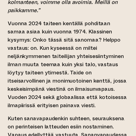
kolmanteen, voimme olla avoimia. Meillä on
paikkamme.”
Vuonna 2024 taiteen kentällä pohditaan
samaa asiaa kuin vuonna 1974. Klassinen
kysymys: Onko tässä sitä sanomaa? Helppo
vastaus: on. Kun kyseessä on miltei
neljänkymmenen taiteilijan yhteisesiintyminen
ilman muuta teemaa kuin yksi talo, vastaus
löytyy taiteen ytimestä. Taide on
itseisarvollinen ja monimuotoinen kenttä, jossa
keskeisimpänä viestinä on ilmaisunvapaus.
Vuoden 2024 sekä globaalissa että kotoisessa
ilmapiirissä erityisen painava viesti.
Kuten sanavapaudenkin suhteen, seurauksena
on perinteisen latteuden esiin nostaminen.
Vapaus edellyttää vastuuta. Sananvapaudessa