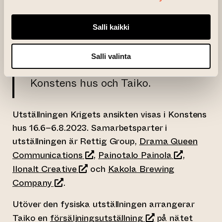
besökare. Det är en glädje att få
presentera denna helhet för
Salli kaikki
allmänheten, säger Jere
Pensikkala och Patrik Edman,
Salli valinta
verkställande direktörer för
Konstens hus och Taiko.
Utställningen Krigets ansikten visas i Konstens
hus 16.6–6.8.2023. Samarbetsparter i
utställningen är Rettig Group,
Drama Queen
(leder till annan webbtjänst)
(leder till 
Communications
,
Painotalo Painola
,
(leder till annan webbtjänst)
Ilonalt Creative
och
Kakola Brewing
(leder till annan webbtjänst)
Company
.
Utöver den fysiska utställningen arrangerar
(leder till annan w
Taiko en
försäljningsutställning
på nätet