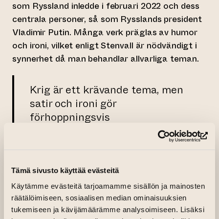
som Ryssland inledde i februari 2022 och dess
centrala personer, så som Rysslands president
Vladimir Putin. Många verk präglas av humor
och ironi, vilket enligt Stenvall är nödvändigt i
synnerhet då man behandlar allvarliga teman.
Krig är ett krävande tema, men
satir och ironi gör
förhoppningsvis
tittarupplevelsen en aning
lättare. Att förlöjliga
(le
makthavare glädjer alltid
vanliga människor. Jag hoppas
Tämä sivusto käyttää evästeitä
naturligtvis att kriget tar slut
Käytämme evästeitä tarjoamamme sisällön ja mainosten
under sommaren och att
räätälöimiseen, sosiaalisen median ominaisuuksien
tukemiseen ja kävijämäärämme analysoimiseen. Lisäksi
Ryssland överlåter de