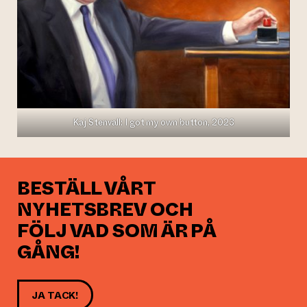
Kaj Stenvall: I got my own button, 2023
BESTÄLL VÅRT
NYHETSBREV OCH
FÖLJ VAD SOM ÄR PÅ
GÅNG!
JA TACK!